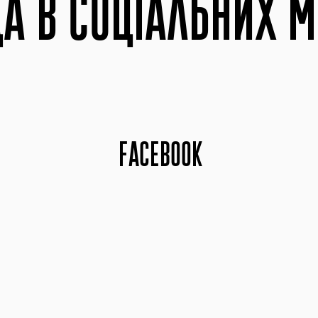
А В СОЦІАЛЬНИХ 
FACEBOOK