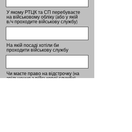
У якому РТЦК та СП перебуваєте
на військовому обліку (або у якій
в/ч проходите військову службу)
На якій посаді хотіли би
проходити військову службу
Чи маєте право на відстрочку (на
звільнення з військової служби)
Відповідно до закону України №
2297-VI «Про захист персональних
даних» від 01.06.2010 року, даю