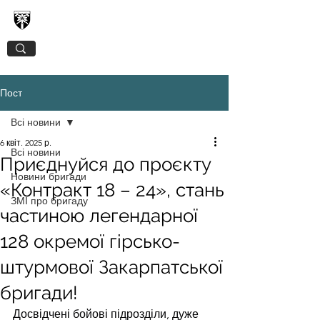
128-МА ОКРЕМА ГІРСЬКО-ШТУРМОВА
ЗАКАРПАТСЬКА БРИГАДА
Пост
Всі новини
6 квіт. 2025 р.
Всі новини
Приєднуйся до проєкту
Новини бригади
«Контракт 18 – 24», стань
ЗМІ про бригаду
частиною легендарної
128 окремої гірсько-
штурмової Закарпатської
бригади!
Досвідчені бойові підрозділи, дуже 