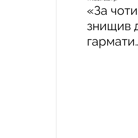
«За чоти
знищив 
гармати