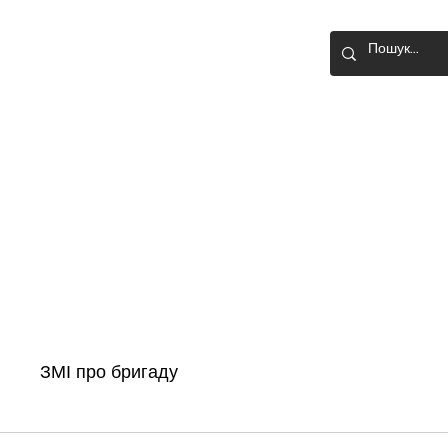
О-ШТУРМОВА
Головна
Новини
Історія бригади
ЗМІ про бригаду