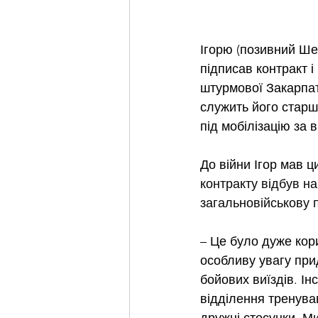
Ігорю (позивний Шев
підписав контракт і
штурмової Закарпат
служить його старш
під мобілізацію за 
До війни Ігор мав ц
контракту відбув н
загальновійськову п
– Це було дуже кори
особливу увагу прид
бойових виїздів. Ін
відділення тренува