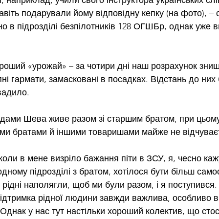
, наприклад, учили свого інструктора українських слів
авіть подарували йому відповідну кепку (на фото), – 
но в підрозділі безпілотників 128 ОГШБр, однак уже 
ороший «урожай» – за чотири дні наш розрахунок зни
пні гармати, замасковані в посадках. Відстань до них
вадило.
дами Шева живе разом зі старшим братом, при цьому
ими братами й іншими товаришами майже не відчуває
коли в мене визріло бажання піти в ЗСУ, я, чесно каж
дному підрозділі з братом, хотілося бути більш самос
рідні наполягли, щоб ми були разом, і я поступився.
підтримка рідної людини завжди важлива, особливо в
. Однак у нас тут настільки хороший колектив, що сто