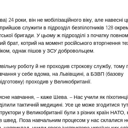
а) 24 роки, він не мобілізаційного віку, але навесні ц
 прийшов служити в підрозділ безпілотників 128 окрем
ської бригади. У цьому ж підрозділі з початку повно
ий брат, котрий на момент російського вторгнення те
віком, однак пішов у ЗСУ добровольцем.
ивільну 
роботу й не проходив строкову службу, тому п
авчання у себе вдома, на Львівщині, а БЗВП (базову 
ідготовку) проходив у Великобританії.
сне навчання, – каже Шева. – Нас учили як піхотинців
ілили тактичній медицині. Усе це може згодитися тут,
структори у Великобританії були з різних країн НАТО,
в швед. Поза навчальним процесом у нас склалися н