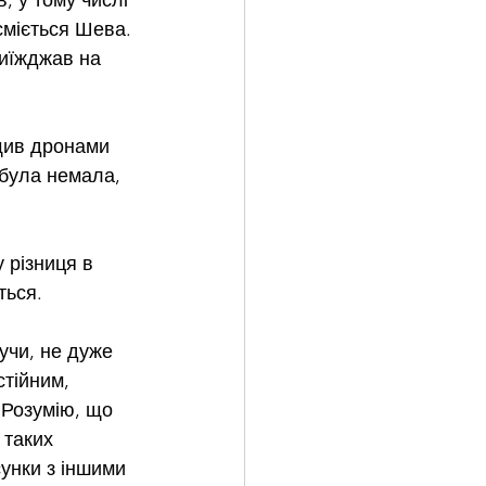
, у тому числі 
сміється Шева.
виїжджав на 
щив дронами 
 була немала, 
 різниця в 
ться.
учи, не дуже 
тійним, 
 Розумію, що 
 таких 
сунки з іншими 