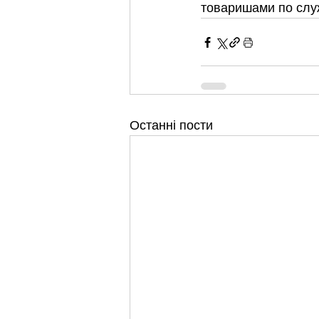
товаришами по служ
Останні пости