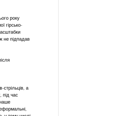
ього року 
ої гірсько-
масштабки 
ж не підпадав 
ісля 
-стрільців, а 
 під час 
 наше 
еформальні, 