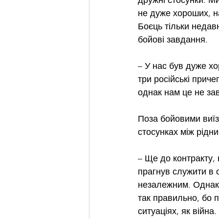
дружні стосунки. Ми
не дуже хороших, н
Боєць тільки недав
бойові завдання.
– У нас був дуже х
три російські приче
однак нам це не за
Поза бойовими виїз
стосунках між рідн
– Ще до контракту, 
прагнув служити в о
незалежним. Однак 
так правильно, бо 
ситуаціях, як війна