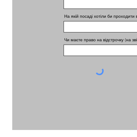
На якій посаді хотіли би проходити 
Чи маєте право на відстрочку (на зв