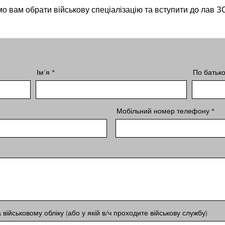
 вам обрати військову спеціалізацію та вступити до лав ЗС
Ім'я
По батько
Мобільний номер телефону
ійськовому обліку (або у якій в/ч проходите військову службу)