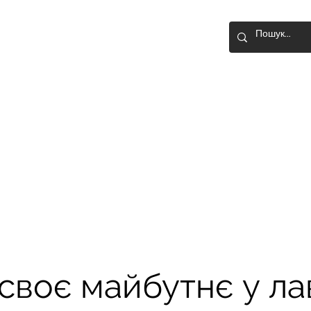
TAIN ASSAULT
GADE
Home
Blog
History of the brig
своє майбутнє у ла