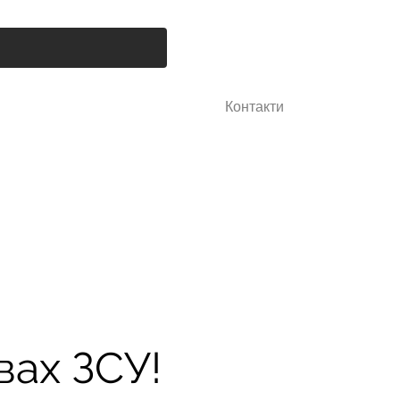
ade
Media materials
Про нас
Контакти
More
вах ЗСУ!