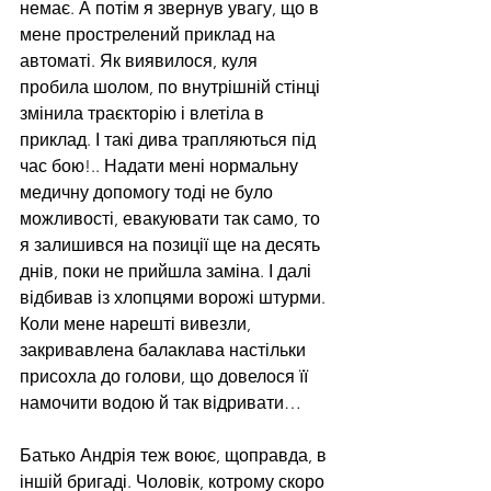
немає. А потім я звернув увагу, що в 
мене прострелений приклад на 
автоматі. Як виявилося, куля 
пробила шолом, по внутрішній стінці 
змінила траєкторію і влетіла в 
приклад. І такі дива трапляються під 
час бою!.. Надати мені нормальну 
медичну допомогу тоді не було 
можливості, евакуювати так само, то 
я залишився на позиції ще на десять 
днів, поки не прийшла заміна. І далі 
відбивав із хлопцями ворожі штурми. 
Коли мене нарешті вивезли, 
закривавлена балаклава настільки 
присохла до голови, що довелося її 
намочити водою й так відривати…
Батько Андрія теж воює, щоправда, в 
іншій бригаді. Чоловік, котрому скоро 