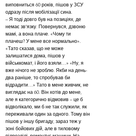
виповниться 60 років, пішов у ЗСУ 
одразу після мобілізації сина.
– Я тоді довго був на позиціях, де 
немає зв’язку. Повернувся, дзвоню 
мамі, а вона плаче. «Чому ти 
плачеш? У мене все нормально». 
«Тато сказав, що не може 
залишатися дома, пішов у 
військкомат, і його взяли…» «Ну, я 
вже нічого не зроблю. Якби на день-
два раніше, то спробував би 
відрадити…» Тато в мене живчик, не 
виглядає на 60. Він хотів до мене, 
але я категорично відмовив – це б 
відволікало, ми б не так служили, як 
переживали один за одного. Тому він 
пішов у іншу бригаду, зараз теж у 
зоні бойових дій, але в тиловому 
підрозділі, ремонтує машини. На 