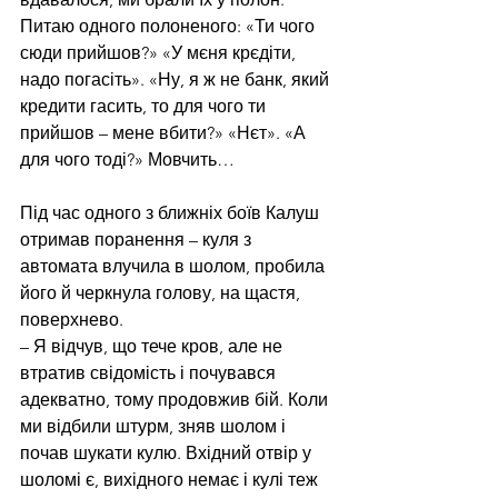
Питаю одного полоненого: «Ти чого 
сюди прийшов?» «У мєня крєдіти, 
надо погасіть». «Ну, я ж не банк, який 
кредити гасить, то для чого ти 
прийшов – мене вбити?» «Нєт». «А 
для чого тоді?» Мовчить…
Під час одного з ближніх боїв Калуш 
отримав поранення – куля з 
автомата влучила в шолом, пробила 
його й черкнула голову, на щастя, 
поверхнево.
– Я відчув, що тече кров, але не 
втратив свідомість і почувався 
адекватно, тому продовжив бій. Коли 
ми відбили штурм, зняв шолом і 
почав шукати кулю. Вхідний отвір у 
шоломі є, вихідного немає і кулі теж 