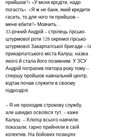
прийшов?» «У мєня крєдіти, надо 
погасіть». «Я ж не банк, який кредити 
гасить, то для чого ти прийшов – 
мене вбити?» Мовчить…
33-річний Андрій – стрілець гірсько-
штурмової роти 128 окремої гірсько-
штурмової Закарпатської бригади – із 
прикарпатського міста Калуш, назва 
якого й стала його позивним. У ЗСУ 
Андрій потрапив півтора року тому – 
спершу пройшов навчальний центр, 
відтак почав служити в своєму 
підрозділі.
– Я не проходив строкову службу, 
але швидко освоївся тут, – каже 
Калуш. – Хлопці всього навчили, 
показали, гарно прийняли в свій 
колектив. На бойових позиціях 