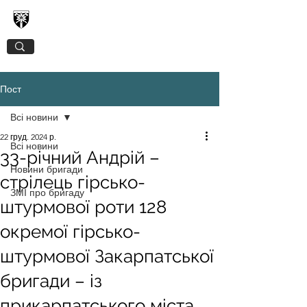
128-МА ОКРЕМА ГІРСЬКО-ШТУРМОВА
ЗАКАРПАТСЬКА БРИГАДА
Пост
Всі новини
22 груд. 2024 р.
Всі новини
33-річний Андрій –
Новини бригади
стрілець гірсько-
ЗМІ про бригаду
штурмової роти 128
окремої гірсько-
штурмової Закарпатської
бригади – із
прикарпатського міста