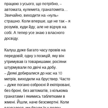
працюю з усього, що потрібно, – 
автомата, кулемета, гранатомета… 
Звичайно, виходити на «нуль» 
страшно. Коли вперше, ще не так – я 
розумів, куди йду, але не відчув на 
собі. А тепер усе знаю з власного 
досвіду.
Калуш дуже багато часу провів на 
передовій, одну з позицій, яку він 
утримував із товаришами, росіяни 
штурмували по двічі на добу.
– Деякі добиралися до нас на 10 
метрів, виходили на бруствер. Часто 
– дуже погано озброєні й екіпіровані, 
без броні, без автоматів, з кількома 
гранатами і якимись таблетками в 
жмені. Йшли, наче безсмертні. Коли 
вдавалося, ми брали їх у полон. 