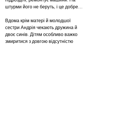
штурми його не беруть, і це добре…
Вдома крім матері й молодшої 
сестри Андрія чекають дружина й 
двоє синів. Дітям особливо важко 
змиритися з довгою відсутністю 
батька.
– Старший син уже дещо розуміє, 
але все одно важко це сприймає. 
Коли я вперше приїхав у відпустку, 
не хотів мене відпускати. А 
молодший син не впізнав, йому було 
всього три роки. Під час відпустки 
десь тиждень тікав від мене, 
ховався. Перед тим я намагався 
спілкуватися з ним по відео, якщо 
був зв’язок, але він зовсім маленький 
був, то розмови не виходило. Зараз 