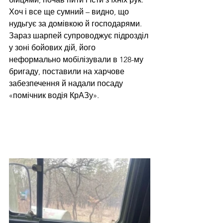
Хоч і все ще сумний – видно, що 
нудьгує за домівкою й господарями.
Зараз шарпей супроводжує підрозділ 
у зоні бойових дій, його 
неформально мобілізували в 128-му 
бригаду, поставили на харчове 
забезпечення й надали посаду 
«помічник водія КрАЗу».