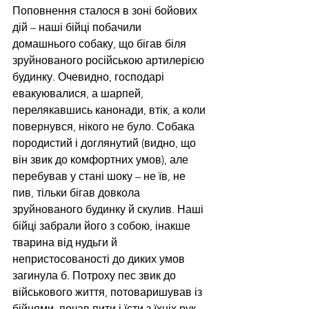
Поповнення сталося в зоні бойових 
дій – наші бійці побачили 
домашнього собаку, що бігав біля 
зруйнованого російською артилерією 
будинку. Очевидно, господарі 
евакуювалися, а шарпей, 
перелякавшись канонади, втік, а коли 
повернувся, нікого не було. Собака 
породистий і доглянутий (видно, що 
він звик до комфортних умов), але 
перебував у стані шоку – не їв, не 
пив, тільки бігав довкола 
зруйнованого будинку й скулив. Наші 
бійці забрали його з собою, інакше 
тварина від нудьги й 
непристосованості до диких умов 
загинула б. Потроху пес звик до 
військового життя, потоваришував із 
бійцями, почав пити і їсти з їхніх рук. 