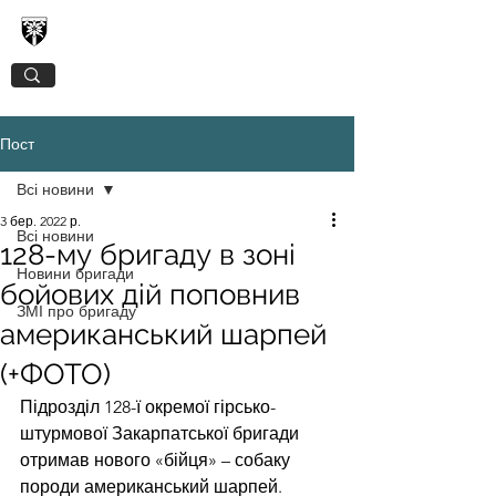
128-МА ОКРЕМА ГІРСЬКО-ШТУРМОВА
ЗАКАРПАТСЬКА БРИГАДА
Пост
Всі новини
3 бер. 2022 р.
Всі новини
128-му бригаду в зоні
Новини бригади
бойових дій поповнив
ЗМІ про бригаду
американський шарпей
(+ФОТО)
Підрозділ 128-ї окремої гірсько-
штурмової Закарпатської бригади 
отримав нового «бійця» – собаку 
породи американський шарпей. 