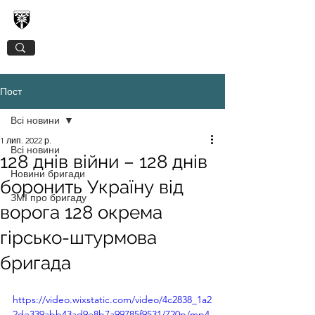
128-МА ОКРЕМА ГІРСЬКО-ШТУРМОВА
ЗАКАРПАТСЬКА БРИГАДА
Пост
Всі новини
1 лип. 2022 р.
Всі новини
128 днів війни – 128 днів
Новини бригади
боронить Україну від
ЗМІ про бригаду
ворога 128 окрема
гірсько-штурмова
бригада
https://video.wixstatic.com/video/4c2838_1a2
2de339abb43ad9e8b7a99785f9531/720p/mp4