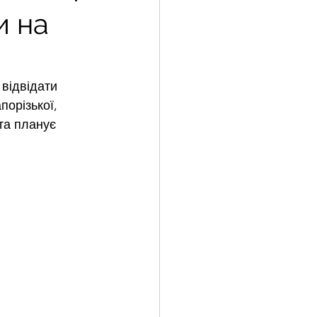
и на
відвідати 
орізької, 
та планує 