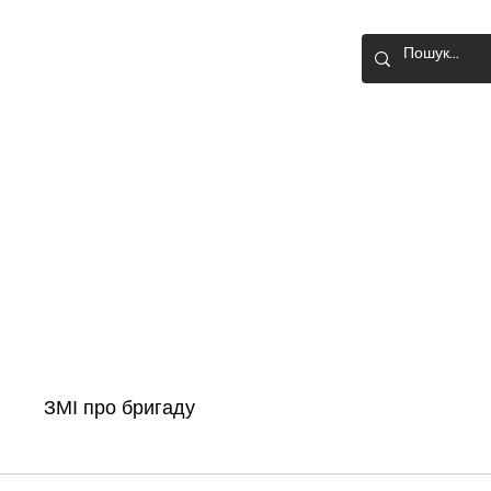
О-ШТУРМОВА
Головна
Новини
Історія бригади
ЗМІ про бригаду