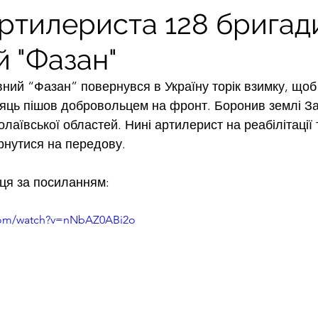
артилериста 128 бригад
 "Фазан"
вний “Фазан” повернувся в Україну торік взимку, щоб 
ісяць пішов добровольцем на фронт. Боронив землі Зап
лаївської областей. Нині артилерист на реабілітації 
нутися на передову.
йця за посиланням:
.com/watch?v=nNbAZ0ABi2o