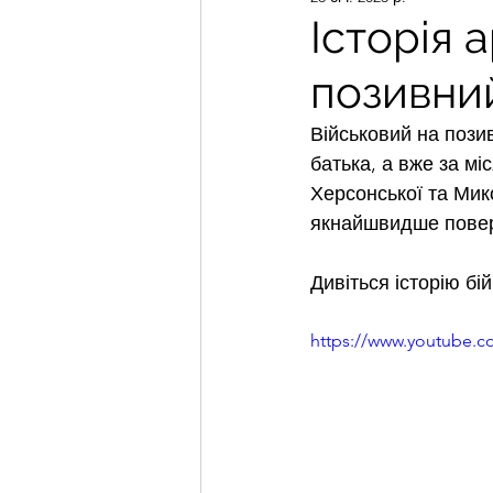
Історія 
позивний
Військовий на пози
батька, а вже за м
Херсонської та Мико
якнайшвидше повер
Дивіться історію бі
https://www.youtube