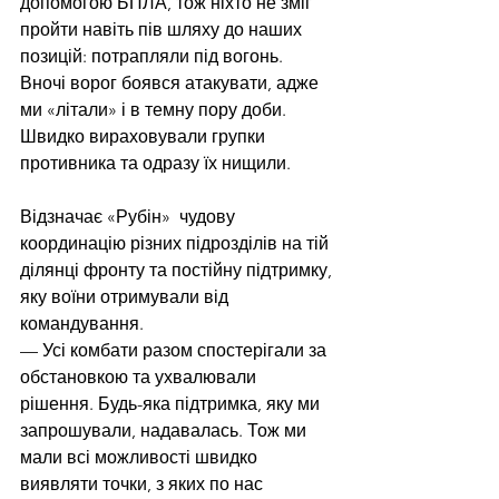
допомогою БПЛА, тож ніхто не зміг 
пройти навіть пів шляху до наших 
позицій: потрапляли під вогонь. 
Вночі ворог боявся атакувати, адже 
ми «літали» і в темну пору доби. 
Швидко вираховували групки 
противника та одразу їх нищили. 
Відзначає «Рубін»  чудову 
координацію різних підрозділів на тій 
ділянці фронту та постійну підтримку, 
яку воїни отримували від 
командування. 
— Усі комбати разом спостерігали за 
обстановкою та ухвалювали 
рішення. Будь-яка підтримка, яку ми 
запрошували, надавалась. Тож ми 
мали всі можливості швидко 
виявляти точки, з яких по нас 