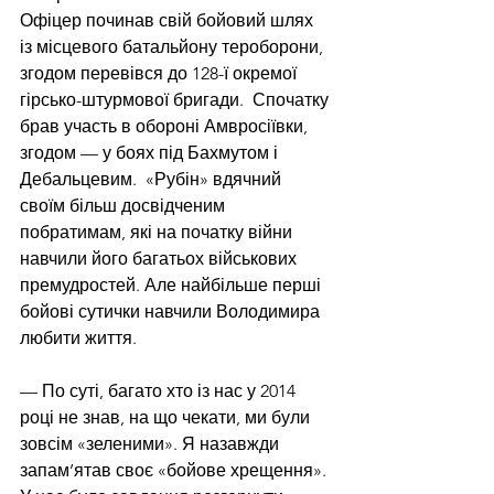
Офіцер починав свій бойовий шлях 
із місцевого батальйону тероборони, 
згодом перевівся до 128-ї окремої 
гірсько-штурмової бригади.  Спочатку 
брав участь в обороні Амвросіївки, 
згодом — у боях під Бахмутом і 
Дебальцевим.  «Рубін» вдячний 
своїм більш досвідченим 
побратимам, які на початку війни 
навчили його багатьох військових 
премудростей. Але найбільше перші 
бойові сутички навчили Володимира 
любити життя. 
— По суті, багато хто із нас у 2014 
році не знав, на що чекати, ми були 
зовсім «зеленими». Я назавжди 
запам’ятав своє «бойове хрещення». 