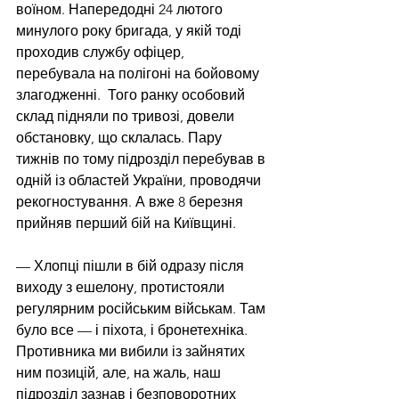
воїном. Напередодні 24 лютого 
минулого року бригада, у якій тоді 
проходив службу офіцер, 
перебувала на полігоні на бойовому 
злагодженні.  Того ранку особовий 
склад підняли по тривозі, довели 
обстановку, що склалась. Пару 
тижнів по тому підрозділ перебував в 
одній із областей України, проводячи 
рекогностування. А вже 8 березня 
прийняв перший бій на Київщині. 
— Хлопці пішли в бій одразу після 
виходу з ешелону, протистояли 
регулярним російським військам. Там 
було все — і піхота, і бронетехніка. 
Противника ми вибили із зайнятих 
ним позицій, але, на жаль, наш 
підрозділ зазнав і безповоротних 