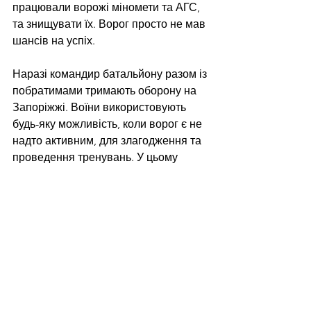
працювали ворожі міномети та АГС, 
та знищувати їх. Ворог просто не мав 
шансів на успіх. 
Наразі командир батальйону разом із 
побратимами тримають оборону на 
Запоріжжі. Воїни використовують 
будь-яку можливість, коли ворог є не 
надто активним, для злагодження та 
проведення тренувань. У цьому 
максимально сприяє і командування 
бригади та вище керівництво.
— У нашому підрозділі дуже багато 
нових людей, тож постійно 
тренуємось. Адже краще набити гуль 
під час навчань, ніж потім 
розгубитись у бою. Я намагаюсь 
донести кожному бійцю, що чим 