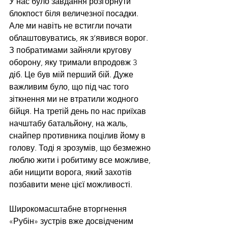
У нас було завдання розгорнути 
блокпост біля величезної посадки. 
Але ми навіть не встигли почати 
облаштовуватись, як з’явився ворог. 
З побратимами зайняли кругову 
оборону, яку тримали впродовж 3 
діб. Це був мій перший бій. Дуже 
важливим було, що під час того 
зіткнення ми не втратили жодного 
бійця. На третій день по нас приїхав 
начштабу батальйону, на жаль, 
снайпер противника поцілив йому в 
голову. Тоді я зрозумів, що безмежно 
люблю жити і робитиму все можливе, 
аби нищити ворога, який захотів 
позбавити мене цієї можливості.
Широкомасштабне вторгнення 
«Рубін» зустрів вже досвідченим 