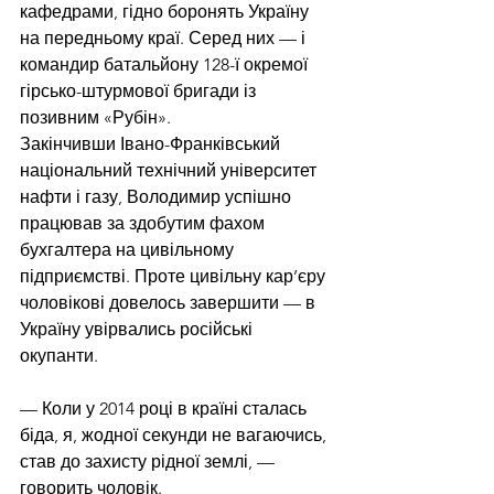
кафедрами, гідно боронять Україну 
на передньому краї. Серед них — і 
командир батальйону 128-ї окремої 
гірсько-штурмової бригади із 
позивним «Рубін». 
Закінчивши Івано-Франківський 
національний технічний університет 
нафти і газу, Володимир успішно 
працював за здобутим фахом 
бухгалтера на цивільному 
підприємстві. Проте цивільну кар’єру 
чоловікові довелось завершити — в 
Україну увірвались російські 
окупанти.  
— Коли у 2014 році в країні сталась 
біда, я, жодної секунди не вагаючись, 
став до захисту рідної землі, — 
говорить чоловік. 