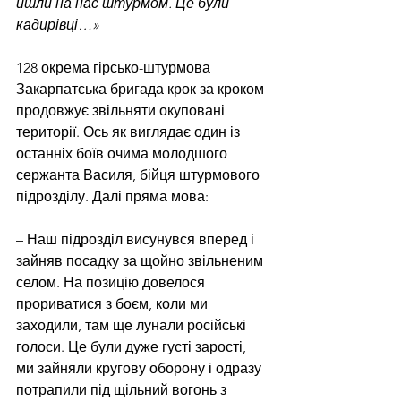
йшли на нас штурмом. Це були 
кадирівці…»
128 окрема гірсько-штурмова 
Закарпатська бригада крок за кроком 
продовжує звільняти окуповані 
території. Ось як виглядає один із 
останніх боїв очима молодшого 
сержанта Василя, бійця штурмового 
підрозділу. Далі пряма мова:
– Наш підрозділ висунувся вперед і 
зайняв посадку за щойно звільненим 
селом. На позицію довелося 
прориватися з боєм, коли ми 
заходили, там ще лунали російські 
голоси. Це були дуже густі зарості, 
ми зайняли кругову оборону і одразу 
потрапили під щільний вогонь з 