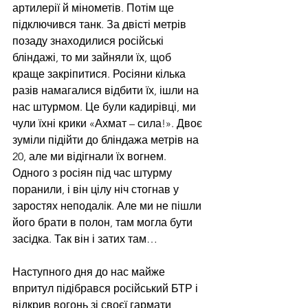
артилерії й мінометів. Потім ще 
підключився танк. За двісті метрів 
позаду знаходилися російські 
бліндажі, то ми зайняли їх, щоб 
краще закріпитися. Росіяни кілька 
разів намагалися відбити їх, ішли на 
нас штурмом. Це були кадирівці, ми 
чули їхні крики «Ахмат – сила!». Двоє 
зуміли підійти до бліндажа метрів на 
20, але ми відігнали їх вогнем. 
Одного з росіян під час штурму 
поранили, і він цілу ніч стогнав у 
заростях неподалік. Але ми не пішли 
його брати в полон, там могла бути 
засідка. Так він і затих там… 
Наступного дня до нас майже 
впритул підібрався російський БТР і 
відкрив вогонь зі своєї гармати 