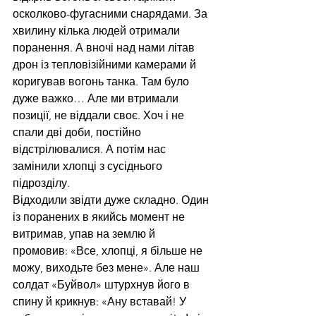
осколково-фугасними снарядами. За 
хвилину кілька людей отримали 
поранення. А вночі над нами літав 
дрон із тепловізійними камерами й 
коригував вогонь танка. Там було 
дуже важко… Але ми втримали 
позиції, не віддали своє. Хоч і не 
спали дві доби, постійно 
відстрілювалися. А потім нас 
замінили хлопці з сусіднього 
підрозділу.
Відходили звідти дуже складно. Один 
із поранених в якийсь момент не 
витримав, упав на землю й 
промовив: «Все, хлопці, я більше не 
можу, виходьте без мене». Але наш 
солдат «Буйвол» штурхнув його в 
спину й крикнув: «Ану вставай! У 