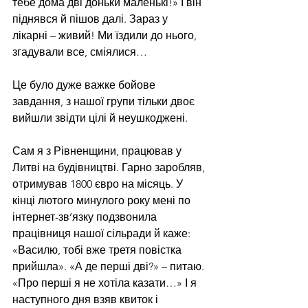
тебе дома дві доньки маленькі!» І він 
піднявся й пішов далі. Зараз у 
лікарні – живий! Ми їздили до нього, 
згадували все, сміялися…
Це було дуже важке бойове 
завдання, з нашої групи тільки двоє 
вийшли звідти цілі й неушкоджені. 
Сам я з Рівненщини, працював у 
Литві на будівництві. Гарно заробляв, 
отримував 1800 євро на місяць. У 
кінці лютого минулого року мені по 
інтернет-зв’язку подзвонила 
працівниця нашої сільради й каже: 
«Василю, тобі вже третя повістка 
прийшла». «А де перші дві?» – питаю. 
«Про перші я не хотіла казати…» І я 
наступного дня взяв квиток і 