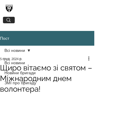
128-МА ОКРЕМА ГІРСЬКО-ШТУРМОВА
ЗАКАРПАТСЬКА БРИГАДА
Пост
Всі новини
5 груд. 2024 р.
Всі новини
Щиро вітаємо зі святом –
Новини бригади
Міжнародним днем
ЗМІ про бригаду
волонтера!