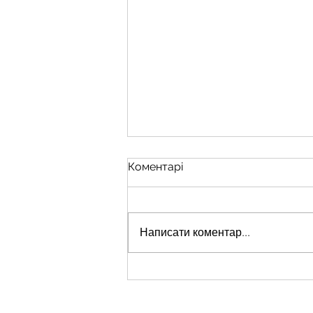
Коментарі
Написати коментар...
Стабілізаційний пункт 128
окремої гірсько-штурмової
Закарпатської бригади