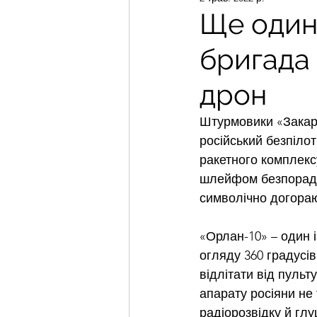
Ще один 
бригада 
дрон
Штурмовики «Закарп
російський безпіло
ракетного комплексу
шлейфом безпорадно
символічно догораю
«Орлан-10» – один і
огляду 360 градусів
відлітати від пульт
апарату росіяни не
радіорозвідку й глу