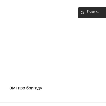
О-ШТУРМОВА
Головна
Новини
Історія бригади
ЗМІ про бригаду