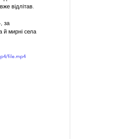
вже відлітав.
, за 
а й мирні села 
p4/file.mp4