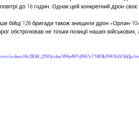
овітрі до 18 годин. Однак цей конкретний дрон своє 
ше бійці 128 бригади також знищили дрон «Орлан-10»
ог обстрілював не тільки позиції наших військових, 
ic.com/video/4c2838_2593cdac9f4a497d947c718f3bf941b0/360p/m