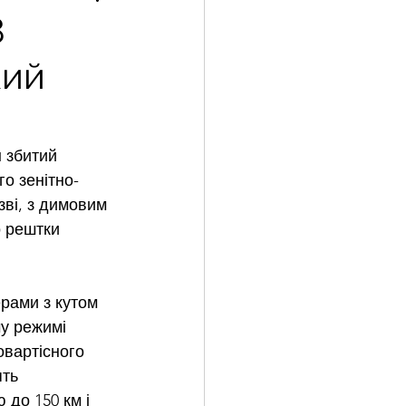
8
кий
 збитий 
о зенітно-
зві, з димовим 
 рештки 
ерами з кутом 
му режимі 
овартісного 
ть 
 до 150 км і 