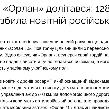
«Орлан» долітався: 12
збила новітній російсь
атського легіону» записали на свій рахунок ще один
тник «Орлан-10». Повітряну ціль знищили з переносног
. Відео фіксує, як «Орлан», всупереч своїй гордій на
 падає з висоти й гучно гепається об землю, а його
ть у засіяному українському полі.
з новітніх дронів росармії, який оснащений відеокам
, може підніматися на висоту до 5 км, а в автономно
у управління аж до 600 км. За допомогою цього дорог
 тільки коригують артилерійський вогонь, але проводя
шать мобільний зв'язок. «Орлан-10» літає зі швидкістю