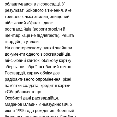
облаштувався в лісопосадці. У 
результаті бойового зіткнення, яке 
тривало кілька хвилин, знищений 
військовий «Урал» і двоє 
росгвардійців (вороги згоріли й 
ідентифікації не підлягають). Решта 
гвардійців утекли. 
На спостережному пункті знайшли 
документи одного з росгвардійців: 
військовий квиток, облікову картку 
зберігання зброї, особистий жетон 
Росгвардії, картку обліку доз 
радіоактивного опромінення, різні 
пам’ятки солдата, кредитні картки 
«Сбербанка» тощо. 
Особисті дані расгвардійця:
Маданов Владик Иньязудинович, 2 
июня 1995 года рождения. Военный 
билет выдан военкоматом г.Дербент 