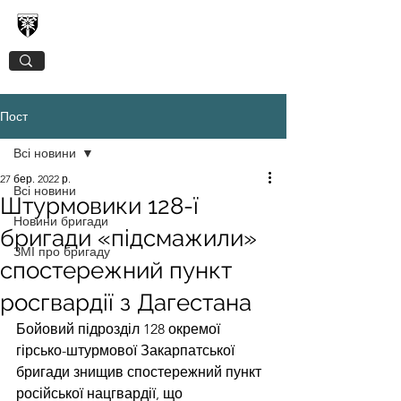
128-МА ОКРЕМА ГІРСЬКО-ШТУРМОВА
ЗАКАРПАТСЬКА БРИГАДА
Пост
Всі новини
27 бер. 2022 р.
Всі новини
Штурмовики 128-ї
Новини бригади
бригади «підсмажили»
ЗМІ про бригаду
спостережний пункт
росгвардії з Дагестана
Бойовий підрозділ 128 окремої 
гірсько-штурмової Закарпатської 
бригади знищив спостережний пункт 
російської нацгвардії, що 