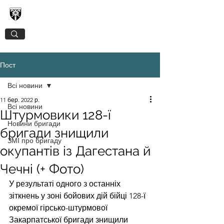
128-МА ОКРЕМА ГІРСЬКО-ШТУРМОВА
ЗАКАРПАТСЬКА БРИГАДА
Пост
Всі новини
11 бер. 2022 р.
Всі новини
Штурмовики 128-ї
Новини бригади
бригади знищили
ЗМІ про бригаду
окупантів із Дагестана й
Чечні (+ Фото)
У результаті одного з останніх 
зіткнень у зоні бойових дій бійці 128-ї 
окремої гірсько-штурмової 
Закарпатської бригади знищили 