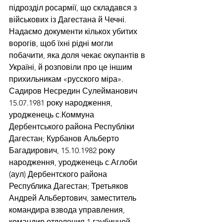
підрозділ росармії, що складався з 
військових із Дагестана й Чечні. 
Надаємо документи кількох убитих 
ворогів, щоб їхні рідні могли 
побачити, яка доля чекає окупантів в 
Україні, й розповіли про це іншим 
прихильникам «русского міра». 
Садиров Несредин Сулейманович 
15.07.1981 року народження, 
уродженець с.Коммуна 
Дербентського района Республіки 
Дагестан; Курбанов Альберто 
Багадирович, 15.10.1982 року 
народження, уродженець с.Аглоби 
(аул) Дербентского района 
Республика Дагестан; Третьяков 
Андрей Альбертович, заместитель 
командира взвода управления, 
командир отделения 1 гаубичной 