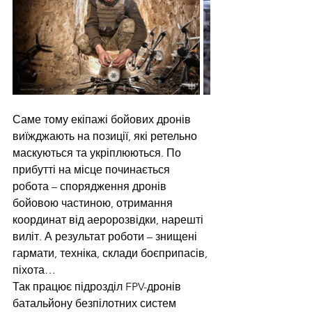
Саме тому екіпажі бойових дронів 
виїжджають на позиції, які ретельно 
маскуються та укріплюються. По 
прибутті на місце починається 
робота – спорядження дронів 
бойовою частиною, отримання 
координат від аеророзвідки, нарешті 
виліт. А результат роботи – знищені 
гармати, техніка, склади боєприпасів, 
піхота…
Так працює підрозділ FPV-дронів 
батальйону безпілотних систем 