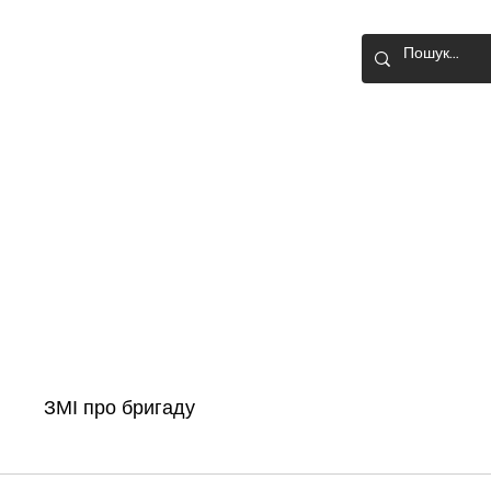
О-ШТУРМОВА
Головна
Новини
Історія бригади
ЗМІ про бригаду