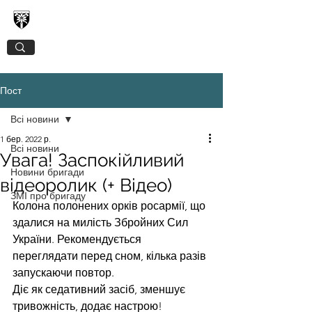
128-МА ОКРЕМА ГІРСЬКО-ШТУРМОВА
ЗАКАРПАТСЬКА БРИГАДА
Пост
Всі новини
1 бер. 2022 р.
Всі новини
Увага! Заспокійливий
Новини бригади
відеоролик (+ Відео)
ЗМІ про бригаду
Колона полонених орків росармії, що 
здалися на милість Збройних Сил 
України. Рекомендується 
переглядати перед сном, кілька разів 
запускаючи повтор. 
Діє як седативний засіб, зменшує 
тривожність, додає настрою!