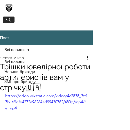
128-МА ОКРЕМА ГІРСЬКО-ШТУРМОВА
ЗАКАРПАТСЬКА БРИГАДА
Пост
Всі новини
19 жовт. 2022 р.
Всі новини
Трішки ювелірної роботи
Новини бригади
артилеристів вам у
ЗМІ про бригаду
стрічку🇺🇦
https://video.wixstatic.com/video/4c2838_7ff1
7b169dfe4272a96264ad99430782/480p/mp4/fil
e.mp4