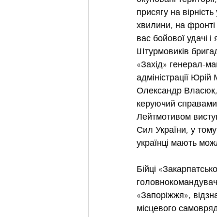
присягу на вірність
хвилини, на фронті
вас бойової удачі 
Штурмовиків брига
«Захід» генерал-май
адміністрації Юрій
Олександр Власюк, 
керуючий справами
Лейтмотивом виступ
Сил України, у тому
українці мають мож
Бійці «Закарпатськ
головнокомандувача
«Запоріжжя», відзн
місцевого самовря