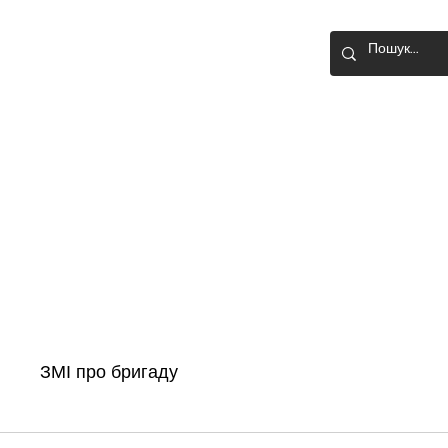
О-ШТУРМОВА
Головна
Новини
Історія бригади
ЗМІ про бригаду