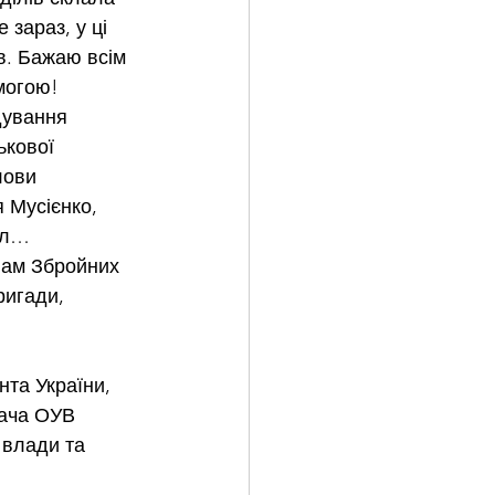
зараз, у ці 
в. Бажаю всім 
емогою!
дування 
ькової 
лови 
 Мусієнко, 
єл… 
нам Збройних 
ригади, 
та України, 
ача ОУВ 
 влади та 