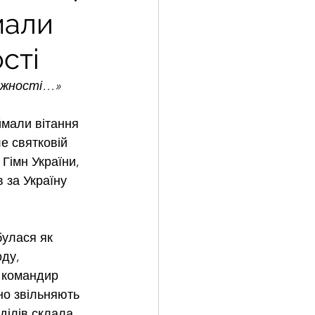
мали
сті
лежності…»
ймали вітання 
е святковій 
 Гімн України, 
 за Україну 
булася як 
ду, 
і командир 
но звільняють 
ділів склала 