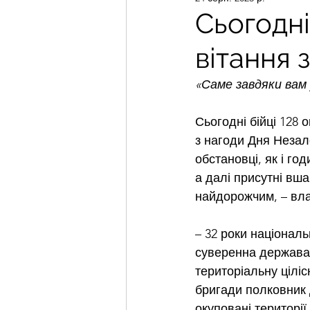
Сьогодн
вітання 
«Саме завдяки вам
Сьогодні бійці 128 
з нагоди Дня Незале
обстановці, як і го
а далі присутні вш
найдорожчим, – вл
– 32 роки націонал
суверенна держава, 
територіальну ціліс
бригади полковник 
окуповані території