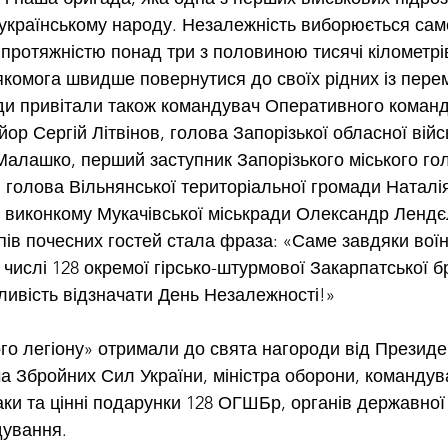
 українському народу. Незалежність виборюється саме 
 протяжністю понад три з половиною тисячі кілометрі
і якомога швидше повернутися до своїх рідних із пер
ди привітали також командувач Оперативного коман
ор Сергій Літвінов, голова Запорізької обласної війс
 Малашко, перший заступник Запорізького міського го
голова Вільнянської територіальної громади Наталія
 виконкому Мукачівської міськради Олександр Ленд
ів почесних гостей стала фраза: «Саме завдяки вої
 числі 128 окремої гірсько-штурмової Закарпатської б
ливість відзначати День Незалежності!»
ого легіону» отримали до свята нагороди від Президен
 Збройних Сил України, міністра оборони, командув
аки та цінні подарунки 128 ОГШБр, органів державної
дування.