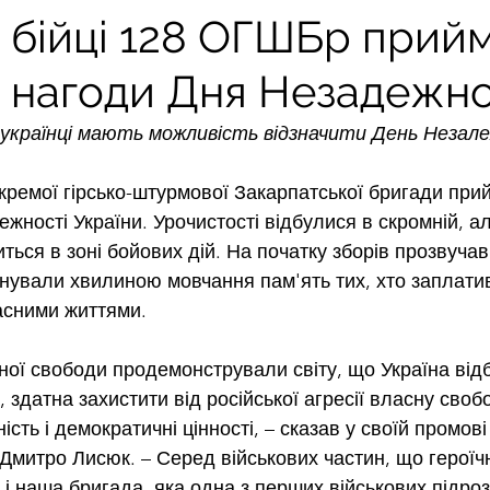
і бійці 128 ОГШБр прий
з нагоди Дня Незадежно
 українці мають можливість відзначити День Неза
окремої гірсько-штурмової Закарпатської бригади при
жності України. Урочистості відбулися в скромній, ал
диться в зоні бойових дій. На початку зборів прозвучав
анували хвилиною мовчання пам'ять тих, хто заплатив
асними життями.
ьної свободи продемонстрували світу, що Україна від
здатна захистити від російської агресії власну свобо
ність і демократичні цінності, – сказав у своїй промов
Дмитро Лисюк. – Серед військових частин, що героїч
, і наша бригада, яка одна з перших військових підроз