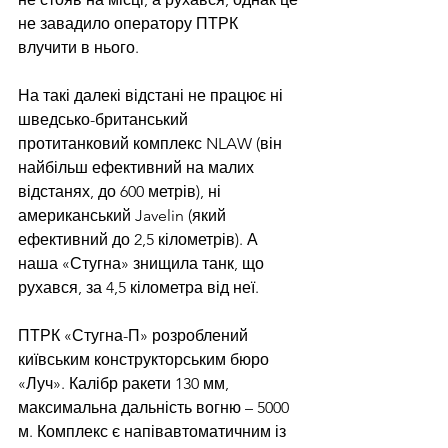
не завадило оператору ПТРК 
влучити в нього. 
На такі далекі відстані не працює ні 
шведсько-британський 
протитанковий комплекс NLAW (він 
найбільш ефективний на малих 
відстанях, до 600 метрів), ні 
американський Javelin (який 
ефективний до 2,5 кілометрів). А 
наша «Стугна» знищила танк, що 
рухався, за 4,5 кілометра від неї.
ПТРК «Стугна-П» розроблений 
київським конструкторським бюро 
«Луч». Калібр ракети 130 мм, 
максимальна дальність вогню – 5000 
м. Комплекс є напівавтоматичним із 