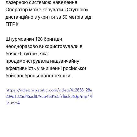
лазерною системою наведення. 
Оператор може керувати «Стугною» 
дистанційно з укриття за 50 метрів від 
ПТРК.
Штурмовики 128 бригади 
неодноразово використовували в 
боях «Стугну», яка 
продемонструвала надзвичайну 
ефективність у знищенні російської 
бойової броньованої техніки.
https://video.wixstatic.com/video/4c2838_28e
209e1325d45ad879cb4e81c5f7f6d/360p/mp4/f
ile.mp4