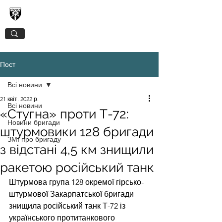
128-МА ОКРЕМА ГІРСЬКО-ШТУРМОВА
ЗАКАРПАТСЬКА БРИГАДА
Пост
Всі новини
21 квіт. 2022 р.
Всі новини
«Стугна» проти Т-72:
Новини бригади
штурмовики 128 бригади
ЗМІ про бригаду
з відстані 4,5 км знищили
ракетою російський танк
Штурмова група 128 окремої гірсько-
штурмової Закарпатської бригади 
знищила російський танк Т-72 із 
українського протитанкового 