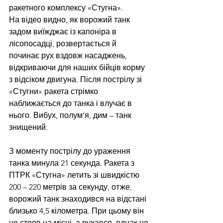
ракетного комплексу «Стугна». 
На відео видно, як ворожий танк 
задом виїжджає із капоніра в 
лісопосадці, розвертається й 
починає рух вздовж насаджень, 
відкриваючи для наших бійців корму 
з відсіком двигуна. Після пострілу зі 
«Стугни» ракета стрімко 
наближається до танка і влучає в 
нього. Вибух, полум’я, дим – танк 
знищений. 
З моменту пострілу до ураження 
танка минула 21 секунда. Ракета з 
ПТРК «Стугна» летить зі швидкістю 
200 – 220 метрів за секунду, отже, 
ворожий танк знаходився на відстані 
близько 4,5 кілометра. При цьому він 
не стояв на місці, а рухався, однак це 