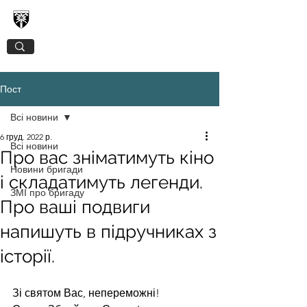
128-МА ОКРЕМА ГІРСЬКО-ШТУРМОВА
ЗАКАРПАТСЬКА БРИГАДА
Пост
Всі новини
6 груд. 2022 р.
Всі новини
Про вас зніматимуть кіно
Новини бригади
і складатимуть легенди.
ЗМІ про бригаду
Про ваші подвиги
напишуть в підручниках з
історії.
Зі святом Вас, непереможні!