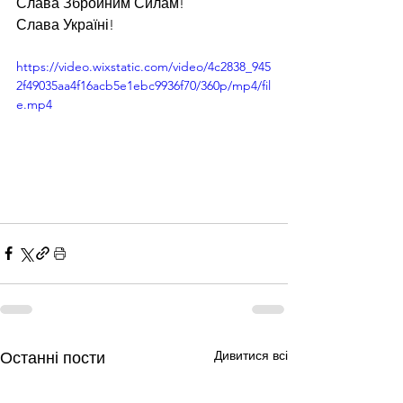
Слава Збройним Силам!
Слава Україні!
https://video.wixstatic.com/video/4c2838_945
2f49035aa4f16acb5e1ebc9936f70/360p/mp4/fil
e.mp4
Дивитися всі
Останні пости