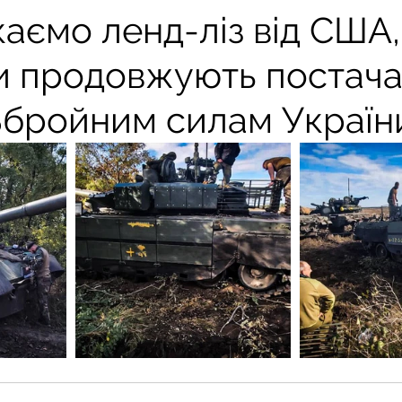
аємо ленд-ліз від США,
и продовжують постач
 Збройним силам Україн