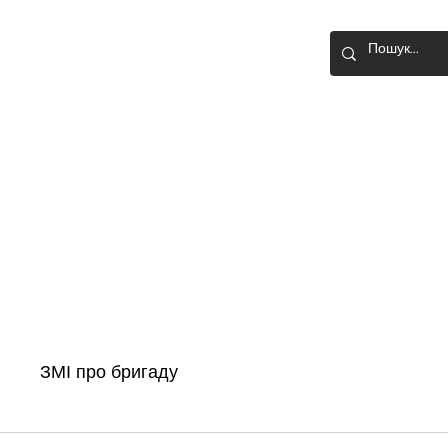
О-ШТУРМОВА
Головна
Новини
Історія бригади
ЗМІ про бригаду