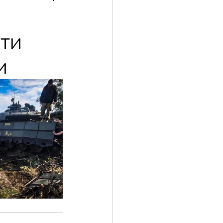
ати
и