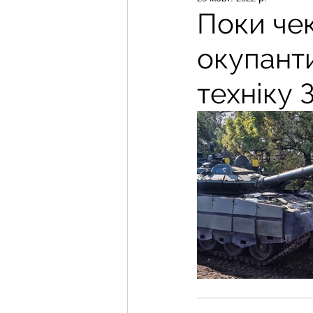
Поки чек
окупант
техніку