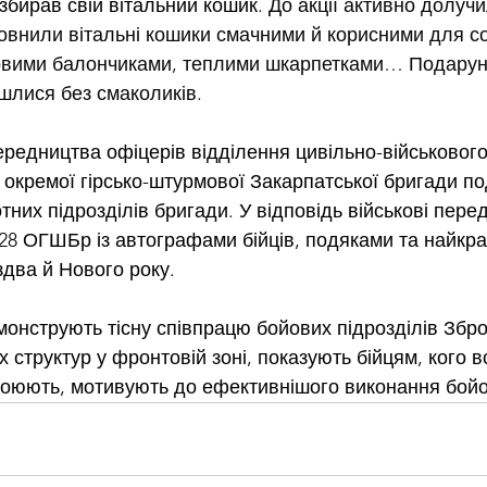
 збирав свій вітальний кошик. 
До акції активно долучи
повнили вітальні кошики смачними й корисними для со
зовими балончиками, теплими шкарпетками… Подарунк
йшлися без смаколиків.
редництва офіцерів відділення цивільно-військового
8 окремої гірсько-штурмової Закарпатської бригади п
тних підрозділів бригади. У відповідь військові пере
28 ОГШБр із автографами бійців, подяками та найкр
два й Нового року.
емонструють тісну співпрацю бойових підрозділів Збр
х структур у фронтовій зоні, показують бійцям, кого в
воюють, мотивують до ефективнішого виконання бойо