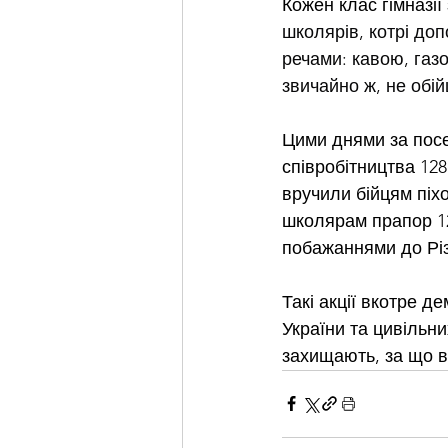
Кожен клас гімназії
школярів, котрі до
речами: кавою, га
звичайно ж, не обі
Цими днями за посе
співробітництва 12
вручили бійцям піхо
школярам прапор 1
побажаннями до Різ
Такі акції вкотре д
України та цивільни
захищають, за що 