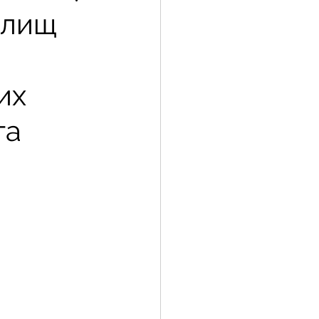
елищ
их
та