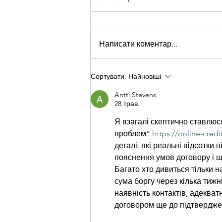
Написати коментар...
«Коли почалася
Сортувати:
Найновіші
повномасштабка, мені
було 55. Але я пояснив
Antti Stevens
28 трав.
своїм рідним, що на порозі
рідної хати не зможу їх
Я взагалі скептично ставлюся
захистити…»
проблем” 
https://online-credi
деталі: які реальні відсотки
пояснення умов договору і щ
Багато хто дивиться тільки н
сума боргу через кілька тижн
наявність контактів, адекват
договором ще до підтвердже