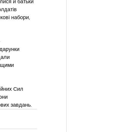
лися й батьки 
лдатів 
ові набори, 
 
одарунки 
дали 
ащими 
ойних Сил 
они 
вих завдань.