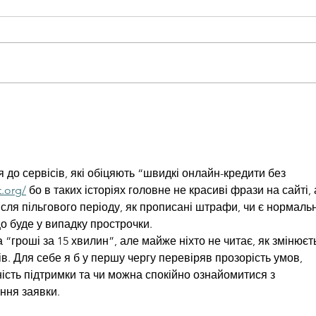
«Ворожий дрон вдарив у
Приє
задню частину САУ, але
«Кон
вибухівка відлетіла вбік і
част
не здетонувала – ось, що
гірс
значить бойова удача!..»
Зака
 до сервісів, які обіцяють “швидкі онлайн-кредити без 
t.org/
 бо в таких історіях головне не красиві фрази на сайті, 
 після пільгового періоду, як прописані штрафи, чи є нормаль
о буде у випадку прострочки. 
а “гроші за 15 хвилин”, але майже ніхто не читає, як змінюєт
ів. Для себе я б у першу чергу перевіряв прозорість умов, 
ність підтримки та чи можна спокійно ознайомитися з 
ння заявки.