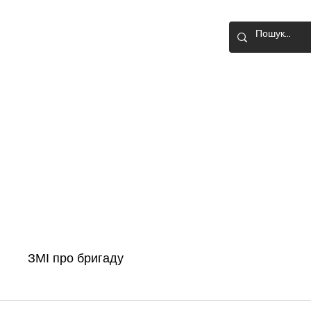
О-ШТУРМОВА
Головна
Новини
Історія бригади
ЗМІ про бригаду