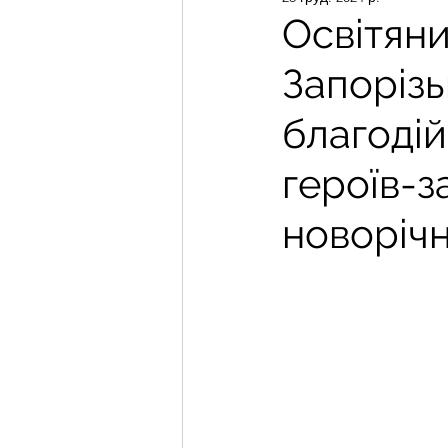
Освітян
Запорізь
благодій
героїв-з
новоріч