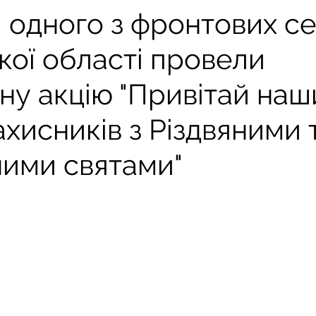
и одного з фронтових с
кої області провели
ну акцію "Привітай наш
ахисників з Різдвяними 
ними святами"