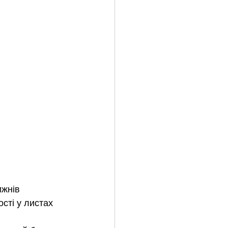
жнів 
сті у листах 