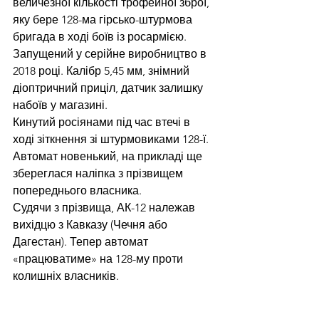
величезної кількості трофейної зброї, 
яку бере 128-ма гірсько-штурмова 
бригада в ході боїв із росармією. 
Запущений у серійне виробництво в 
2018 році. Калібр 5,45 мм, знімний 
діоптричний приціл, датчик залишку 
набоїв у магазині. 
Кинутий росіянами під час втечі в 
ході зіткнення зі штурмовиками 128-ї. 
Автомат новенький, на прикладі ще 
збереглася наліпка з прізвищем 
попереднього власника. 
Судячи з прізвища, АК-12 належав 
вихідцю з Кавказу (Чечня або 
Дагестан). Тепер автомат 
«працюватиме» на 128-му проти 
колишніх власників. 