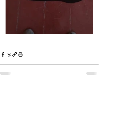
Дивитися всі
Останні пости