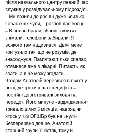
після навчального центру певний час 
служив у розвідувальному підрозділі.
– Ми лазили до росіян дуже близько, 
собак їхніх чули, – розповідає боєць. 
– В полон брали, зброю з убитих 
знімали, телефони забирали. Я 
всякого там надивився. Двічі мене 
контузило так, що не розумів, де 
знаходжуся. Пам’ятаю тільки спалах, 
отямився вже в лікарні. Питають, як 
звати, а я не можу згадати…
Згодом Анатолій перевівся в піхотну 
роту, де трохи інша специфіка – 
постійні довготривалі виходи на 
передок. Його минуле «відрядження» 
тривало цілих 5 місяців, навряд чи 
хтось у 128 ОГШБр був на «нулі» 
безперервно довше. Анатолій – 
старший групи, її кістяк, тому й 