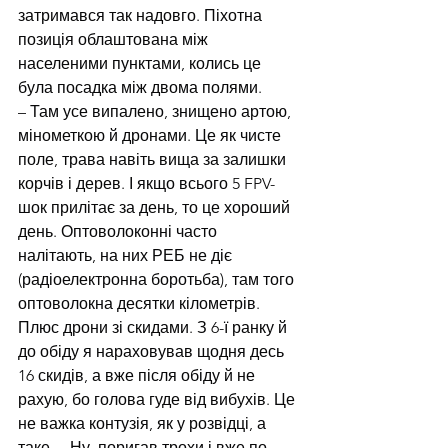
затримався так надовго. Піхотна 
позиція облаштована між 
населеними пунктами, колись це 
була посадка між двома полями.
– Там усе випалено, знищено артою, 
мінометкою й дронами. Це як чисте 
поле, трава навіть вища за залишки 
корчів і дерев. І якщо всього 5 FPV-
шок прилітає за день, то це хороший 
день. Оптоволоконні часто 
налітають, на них РЕБ не діє 
(радіоелектронна боротьба), там того 
оптоволокна десятки кілометрів. 
Плюс дрони зі скидами. З 6-ї ранку й 
до обіду я нараховував щодня десь 
16 скидів, а вже після обіду й не 
рахую, бо голова гуде від вибухів. Це 
не важка контузія, як у розвідці, а 
таке… Ну, поригав трохи і вже по-