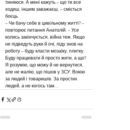
тиняюся. А мені кажуть – що ти все 
ходиш, іншим заважаєш, – сміється 
боєць.
– Чи бачу себе в цивільному житті? – 
повторює питання Анатолій. – Усе 
колись закінчується, війна теж. Якщо 
не підведуть руки й очі, піду знов на 
роботу – буду класти мозаїку, плитку. 
Буду працювати й просто жити, а що? 
Я розумію, що можу й не вернутися, 
але не жалію, що пішов у ЗСУ. Воюю 
за людей і товаришів. За простих 
людей, а не когось там…