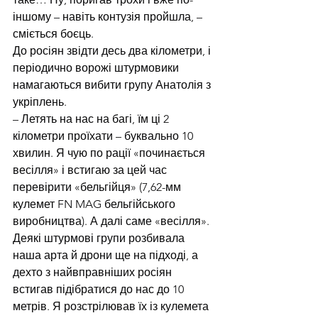
іншому – навіть контузія пройшла, – 
сміється боєць.
До росіян звідти десь два кілометри, і 
періодично ворожі штурмовики 
намагаються вибити групу Анатолія з 
укріплень.
– Летять на нас на багі, їм ці 2 
кілометри проїхати – буквально 10 
хвилин. Я чую по рації «починається 
весілля» і встигаю за цей час 
перевірити «бельгійця» (7,62-мм 
кулемет FN MAG бельгійського 
виробництва). А далі саме «весілля». 
Деякі штурмові групи розбивала 
наша арта й дрони ще на підході, а 
дехто з найвправніших росіян 
встигав підібратися до нас до 10 
метрів. Я розстрілював їх із кулемета 