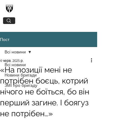
128-МА ОКРЕМА ГІРСЬКО-ШТУРМОВА
ЗАКАРПАТСЬКА БРИГАДА
Пост
Всі новини
4 черв. 2025 р.
Всі новини
«На позиції мені не
Новини бригади
потрібен боєць, котрий
ЗМІ про бригаду
нічого не боїться, бо він
перший загине. І боягуз
не потрібен…»