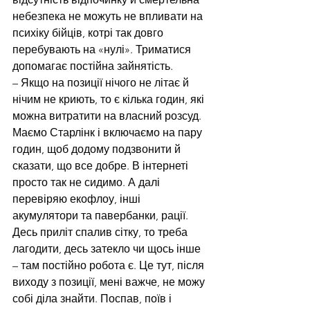
небезпека не можуть не впливати на 
психіку бійців, котрі так довго 
перебувають на «нулі». Триматися 
допомагає постійна зайнятість.
– Якщо на позиції нічого не літає й 
нічим не криють, то є кілька годин, які 
можна витратити на власний розсуд. 
Маємо Старлінк і включаємо на пару 
годин, щоб додому подзвонити й 
сказати, що все добре. В інтернеті 
просто так не сидимо. А далі 
перевіряю екофлоу, інші 
акумулятори та павербанки, рації. 
Десь приліт спалив сітку, то треба 
лагодити, десь затекло чи щось інше 
– там постійно робота є. Це тут, після 
виходу з позиції, мені важче, не можу 
собі діла знайти. Поспав, поїв і 