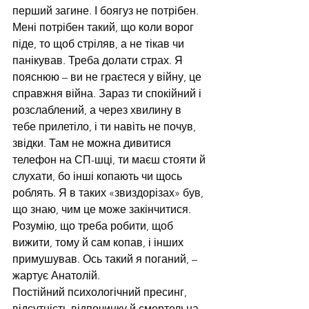
перший загине. І боягуз не потрібен. 
Мені потрібен такий, що коли ворог 
піде, то щоб стріляв, а не тікав чи 
панікував. Треба долати страх. Я 
пояснюю – ви не граєтеся у війну, це 
справжня війна. Зараз ти спокійний і 
розслаблений, а через хвилину в 
тебе прилетіло, і ти навіть не почув, 
звідки. Там не можна дивитися 
телефон на СП-шці, ти маєш стояти й 
слухати, бо інші копають чи щось 
роблять. Я в таких «звиздорізах» був, 
що знаю, чим це може закінчитися. 
Розумію, що треба робити, щоб 
вижити, тому й сам копав, і інших 
примушував. Ось такий я поганий, – 
жартує Анатолій.
Постійний психологічний пресинг, 
відсутність відпочинку й смертельна 