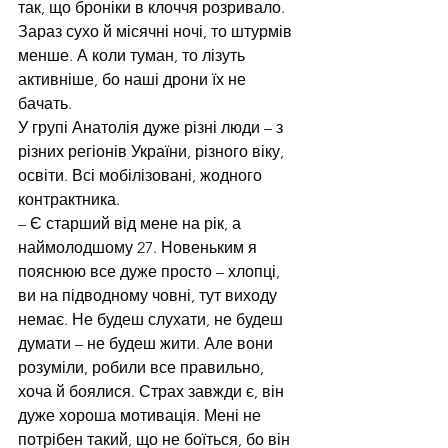
так, що броніки в клоччя розривало. 
Зараз сухо й місячні ночі, то штурмів 
менше. А коли туман, то лізуть 
активніше, бо наші дрони їх не 
бачать.
У групі Анатолія дуже різні люди – з 
різних регіонів України, різного віку, 
освіти. Всі мобілізовані, жодного 
контрактника.
– Є старший від мене на рік, а 
наймолодшому 27. Новеньким я 
пояснюю все дуже просто – хлопці, 
ви на підводному човні, тут виходу 
немає. Не будеш слухати, не будеш 
думати – не будеш жити. Але вони 
розуміли, робили все правильно, 
хоча й боялися. Страх завжди є, він 
дуже хороша мотивація. Мені не 
потрібен такий, що не боїться, бо він 