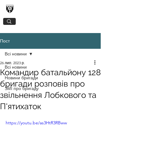
128-МА ОКРЕМА ГІРСЬКО-ШТУРМОВА
ЗАКАРПАТСЬКА БРИГАДА
Пост
Всі новини
26 лип. 2023 р.
Всі новини
Командир батальйону 128
Новини бригади
бригади розповів про
ЗМІ про бригаду
звільнення Лобкового та
П'ятихаток
https://youtu.be/as3HtR3RBww