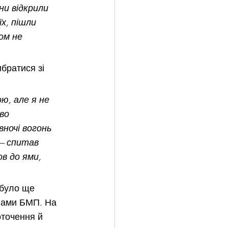
ни відкрили 
х, пішли 
ом не 
братися зі 
ю, але я не 
во 
вночі вогонь 
 – спитав 
ов до ями, 
 було ще 
янами БМП. На 
оточення й 