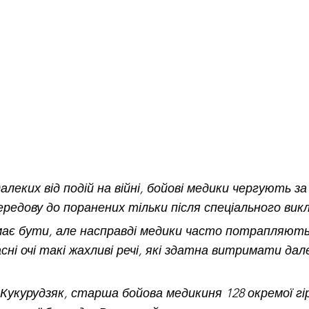
алеких від подій на війні, бойові медики чергують за
редову до поранених тільки після спеціального викл
має бути, але насправді медики часто потрапляють
сні очі такі жахливі речі, які здатна витримати дал
а Кукурудзяк, старша бойова медикиня 128 окремої гі