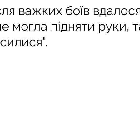
сля важких боїв вдалося
не могла підняти руки, т
силися".