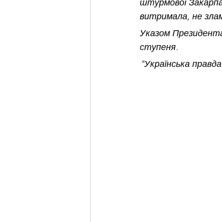
штурмової Закарпат
витримала, не злам
Указом Президента
ступеня. 
"Українська правда