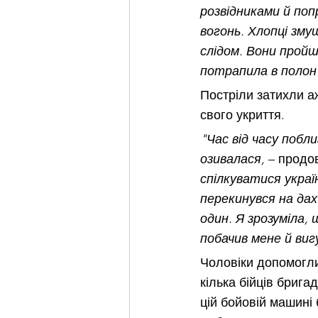
розвідниками й поп
вогонь. Хлопці змуш
слідом. Вони пройшл
потрапила в полон
Постріли затихли а
свого укриття. 
"Час від часу побли
озивалася,
 – продо
спілкуватися україн
перекинувся на дах 
один. Я зрозуміла, 
побачив мене й ви
Чоловіки допомогли 
кілька бійців бриг
цій бойовій машині 