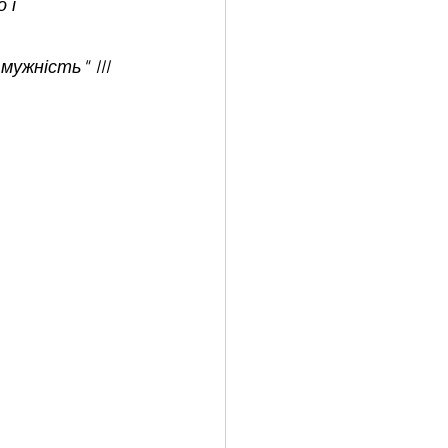
 і 
ужність" III 