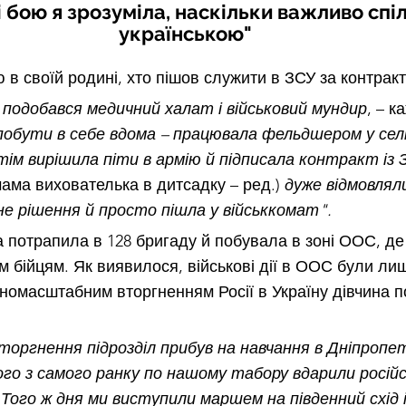
і бою я зрозуміла, наскільки важливо спі
українською"
в своїй родині, хто пішов служити в ЗСУ за контракт
подобався медичний халат і військовий мундир
, – к
побути в себе вдома – працювала фельдшером у селі
тім вирішила піти в армію й підписала контракт із 
мама вихователька в дитсадку – ред.)
 дуже відмовляли
е рішення й просто пішла у військкомат". 
а потрапила в 128 бригаду й побувала в зоні ООС, д
 бійцям. Як виявилося, військові дії в ООС були ли
вномасштабним вторгненням Росії в Україну дівчина п
 вторгнення підрозділ прибув на навчання в Дніпропе
го з самого ранку по нашому табору вдарили росій
 
Того ж дня ми виступили маршем на південний схід і