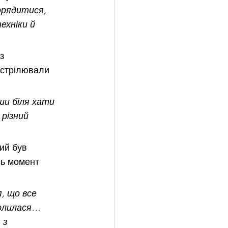
орядитися, 
ехніки й 
з 
обстрілювали 
ши біля хати 
різний 
ий був 
сь момент 
я, що все 
молилася… 
 з 