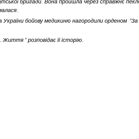
ської бригади. Вона пройшла через справжнє пекло
алася. 
 України бойову медикиню нагородили орденом "За м
. Життя" розповідає її історію.