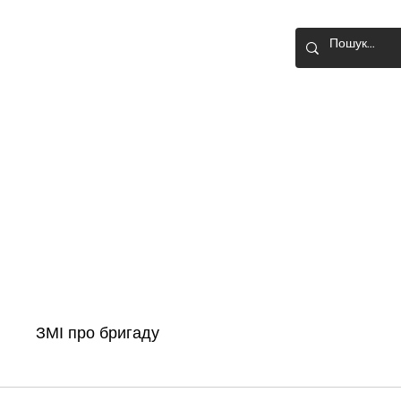
О-ШТУРМОВА
Головна
Новини
Історія бригади
ЗМІ про бригаду