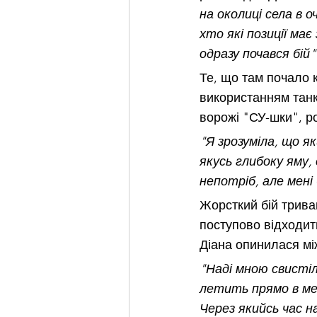
на околиці села в 
хто які позиції має
одразу почався бій"
Те, що там почало к
використанням танкі
ворожі "СУ-шки", р
"Я зрозуміла, що я
якусь глибоку яму,
непотріб, але мені
Жорсткий бій тривав
поступово відходити
Діана опинилася мі
"Наді мною свистіли
летить прямо в ме
Через якийсь час на