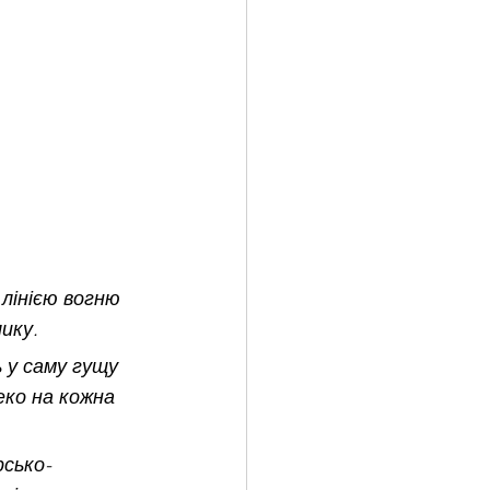
 лінією вогню 
ику.
 у саму гущу 
еко на кожна 
рсько-