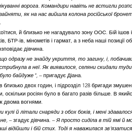
очікуванні ворога. Командири навіть не встигли розп
 зайняти, як на нас вийшла колона російської бронет
. 
оїтися, й близько не нагадувало зону ООС. Бій ішов і
в, БТР-ів, мінометів і гармат, а з неба наші позиції 
озповідає дівчина.
кщо одразу не знайду укриття, то загину, і, побачив
 стрибнула в неї. Як виявилося, селяни скидали туди 
 було байдуже",
 – пригадує Діана.
 близько двох годин, і підрозділ 128 бригади змушен
, оскільки росіян було в багато разів більше. В який
ж двома вогнями.
 кулі й літали снаряди з обох боків, і мені здавалос
не,
 – згадує дівчина. – 
Я просто сиділа в тій ямі й 
ші відійшли і бій стих. Тоді я наважилася зв’язатися