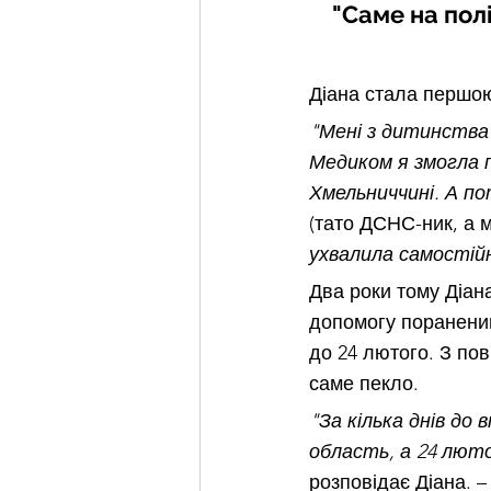
"Саме на пол
Діана стала першою 
"Мені з дитинства 
Медиком я змогла 
Хмельниччині. А по
(тато ДСНС-ник, а 
ухвалила самостійн
Два роки тому Діан
допомогу пораненим
до 24 лютого. З по
саме пекло. 
"За кілька днів до
область, а 24 люто
розповідає Діана. –