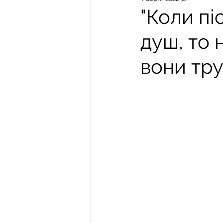
"Коли пі
душ, то 
вони тру