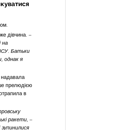
лкуватися 
ом. 
аже дівчина. –
 на 
ЗСУ. Батьки 
, однак я 
е надавала 
ше прелюдією 
отрапила в 
тровську 
ські ракети
, – 
 зупинилися 