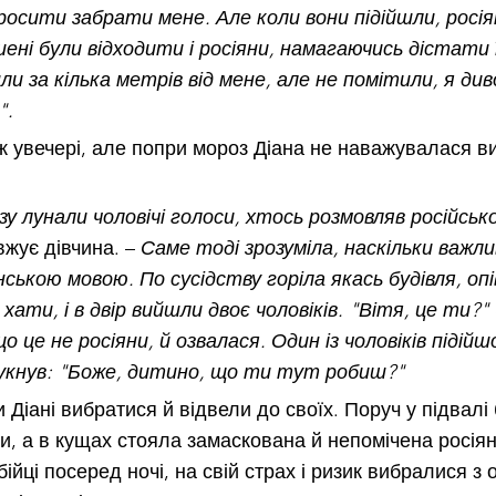
росити забрати мене. Але коли вони підійшли, росія
ені були відходити і росіяни, намагаючись дістати ї
и за кілька метрів від мене, але не помітили, я див
".
ж увечері, але попри мороз Діана не наважувалася ви
зу лунали чоловічі голоси, хтось розмовляв російсько
вжує дівчина. – 
Саме тоді зрозуміла, наскільки важли
ською мовою. По сусідству горіла якась будівля, опі
хати, і в двір вийшли двоє чоловіків. "Вітя, це ти?"
що це не росіяни, й озвалася. Один із чоловіків підійш
гукнув: "Боже, дитино, що ти тут робиш?" 
Діані вибратися й відвели до своїх. Поруч у підвалі
ади, а в кущах стояла замаскована й непомічена росі
бійці посеред ночі, на свій страх і ризик вибралися з 