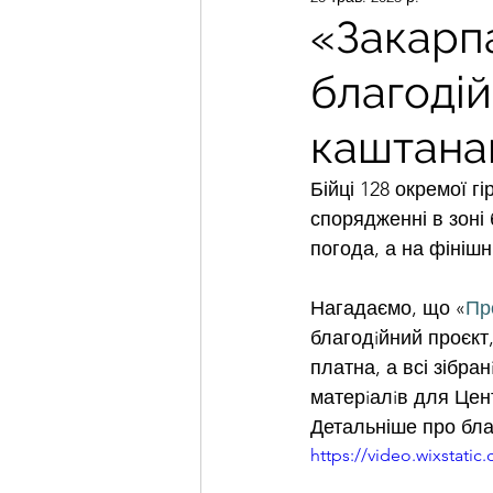
«Закарп
благодій
каштана
Бійці 128 окремої г
спорядженні в зоні 
погода, а на фінішні
Нагадаємо, що «
Пр
благодiйний проєкт,
платна, а всі зібр
матерiалiв для Цент
Детальніше про бла
https://video.wixstat