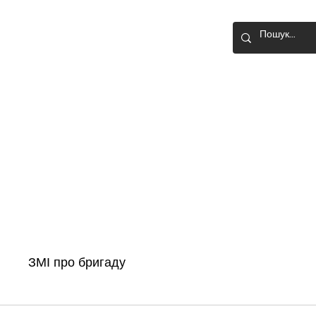
О-ШТУРМОВА
Головна
Новини
Історія бригади
ЗМІ про бригаду