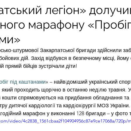
атський легіон» долучи
ного марафону «Пробіг
ми»
ірсько-штурмової Закарпатської бригади здійснили забі
бойових дій. Захід відбувся в безпечному місці, йому
й прямій бійців зустрічали діти!
обіг під каштанами
» – найвiдомiший український спор
 який проходить щорiчно в останню недiлю травня. Уч
анi кошти спрямовуються на придбання обладнання та
ру дитячої кардiологiї та кардiохiрургiї МОЗ України.
годійний марафон у виконанні 128 бригади – у фото т
ic.com/video/4c2838_1561cbaa2f104904956c87e9ce17068a/720p/