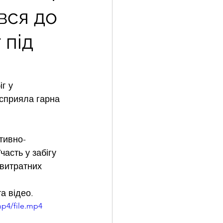
вся до
 під
г у 
 сприяла гарна 
тивно-
асть у забігу 
 витратних 
а відео.
mp4/file.mp4