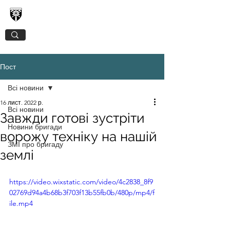
128-МА ОКРЕМА ГІРСЬКО-ШТУРМОВА
ЗАКАРПАТСЬКА БРИГАДА
Пост
Всі новини
16 лист. 2022 р.
Всі новини
Завжди готові зустріти
Новини бригади
ворожу техніку на нашій
ЗМІ про бригаду
землі
https://video.wixstatic.com/video/4c2838_8f9
02769d94a4b68b3f703f13b55fb0b/480p/mp4/f
ile.mp4