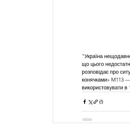
"Україна нещодавно
що цього недостат
розповідає про ситу
конячками» M113 —
використовувати в 1