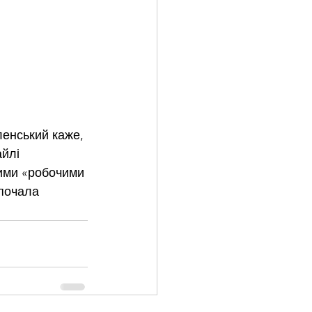
ленський каже, 
йлі 
ними «робочими 
почала 