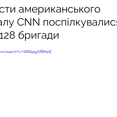
сти американського
алу CNN поспілкувалис
128 бригади
.com/watch?v=WWaqySfBNeE