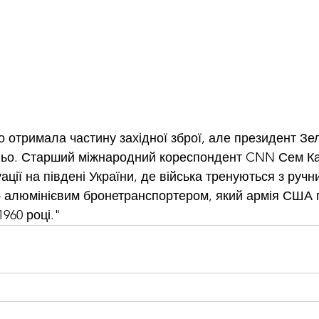
 отримала частину західної зброї, але президент Зе
ньо. Старший міжнародний кореспондент CNN Сем Ка
ації на південі України, де війська тренуються з руч
 алюмінієвим бронетранспортером, який армія США 
960 році."