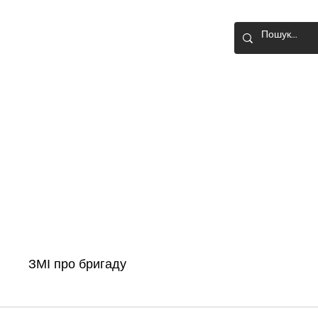
О-ШТУРМОВА
Головна
Новини
Історія бригади
ЗМІ про бригаду