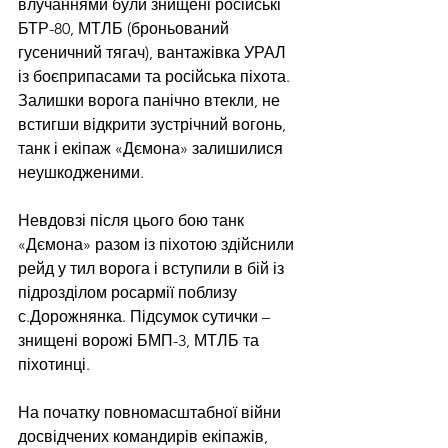
влучаннями були знищені російські 
БТР-80, МТЛБ (броньований 
гусеничний тягач), вантажівка УРАЛ 
із боєприпасами та російська піхота. 
Залишки ворога панічно втекли, не 
встигши відкрити зустрічний вогонь, 
танк і екіпаж «Дємона» залишилися 
неушкодженими.
Невдовзі після цього бою танк 
«Дємона» разом із піхотою здійснили 
рейд у тил ворога і вступили в бій із 
підрозділом росармії поблизу 
с.Дорожнянка. Підсумок сутички – 
знищені ворожі БМП-3, МТЛБ та 
піхотинці. 
На початку повномасштабної війни 
досвідчених командирів екіпажів, 