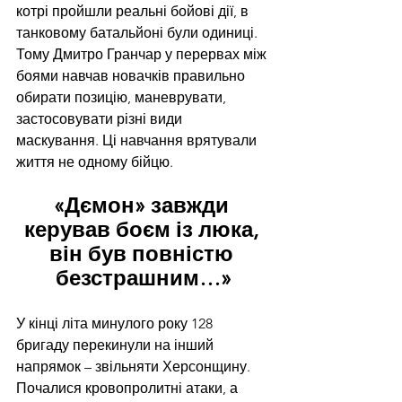
котрі пройшли реальні бойові дії, в 
танковому батальйоні були одиниці. 
Тому Дмитро Гранчар у перервах між 
боями навчав новачків правильно 
обирати позицію, маневрувати, 
застосовувати різні види 
маскування. Ці навчання врятували 
життя не одному бійцю.
«Дємон» завжди 
керував боєм із люка, 
він був повністю 
безстрашним…»
У кінці літа минулого року 128 
бригаду перекинули на інший 
напрямок – звільняти Херсонщину. 
Почалися кровопролитні атаки, а 