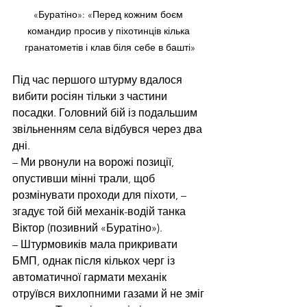
«Буратіно»: «Перед кожним боєм 
командир просив у піхотинців кілька 
гранатометів і клав біля себе в башті»
Під час першого штурму вдалося 
вибити росіян тільки з частини 
посадки. Головний бій із подальшим 
звільненням села відбувся через два 
дні.
– Ми рвонули на ворожі позиції, 
опустивши мінні трали, щоб 
розмінувати проходи для піхоти, – 
згадує той бій механік-водій танка 
Віктор (позивний «Буратіно»). 
– Штурмовиків мала прикривати 
БМП, однак після кількох черг із 
автоматичної гармати механік 
отруївся вихлопними газами й не зміг 