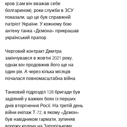
кров (сам він вважав себе 
болгарином), роки служби в ЗСУ 
показали, що це був справжній 
патріот України. У кожному бою 
антену танка «Дємона» прикрашав 
український прапор.
Черговий контракт Дмитра 
закінчувався в жовтні 2021 року, 
однак він продовжив його ще на 
один рік. А через кілька місяців 
почалася повномасштабна війна.
Танковий підрозділ 128 бригади був 
задіяний у важких боях із перших 
днів вторгнення Росії. На третій день 
війни екіпаж Т-72, в якому «Дємон» 
був навідником гармати, зупиняв 
ворожу колону на Запорізькому 