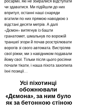
росармії, які не збиралися відступати 
чи здаватися. Ми підійшли до них 
впритул, останні наші снаряди 
вгатили по них прямою наводкою з 
відстані десяти метрів. А далі 
«Дємон» витягнув із башти 
гранатомет, шмальнув по ворожій 
траншеї згори й почав розстрілювати 
ворогів зі свого автомата. Вистріляв 
свої ріжки, ми з навідником подавали 
йому свої. Тільки після цього росіяни 
почали тікати, і наша піхота захопила 
їхні позиції…  
Усі піхотинці 
обожнювали 
«Дємона», за ним було 
як за бетонною стіною