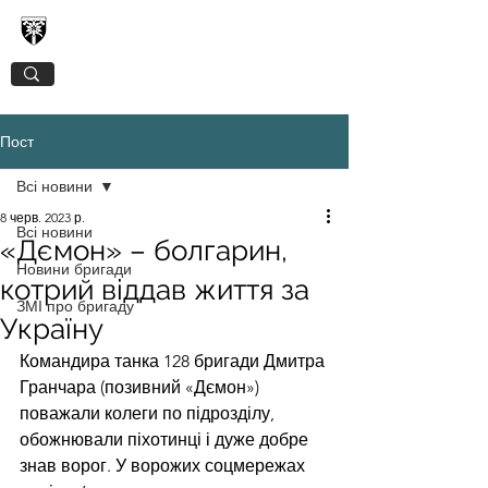
128-МА ОКРЕМА ГІРСЬКО-ШТУРМОВА
ЗАКАРПАТСЬКА БРИГАДА
Пост
Всі новини
8 черв. 2023 р.
Всі новини
«Дємон» – болгарин,
Новини бригади
котрий віддав життя за
ЗМІ про бригаду
Україну
Командира танка 128 бригади Дмитра 
Гранчара (позивний «Дємон») 
поважали колеги по підрозділу, 
обожнювали піхотинці і дуже добре 
знав ворог. У ворожих соцмережах 