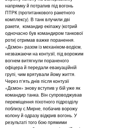
напрямку й потрапив під вогонь 
ПТРК (протитанкового ракетного 
комплексу). В танк влучили дві 
ракети,  командир екіпажу (котрий 
одночасно був командиром танкової 
роти) отримав важке поранення. 
«Дємон» разом із механіком-водієм, 
незважаючи на контузії, під ворожим 
вогнем витягнули пораненого 
офіцера й передали евакуаційній 
групі, чим врятували йому життя. 
Через п’ять днів після контузії 
«Дємон» знову вступив у бій уже як 
командир танка. Він супроводжував 
переміщення піхотного підрозділу 
поблизу с.Мирне, побачив ворожу 
колону й одразу відкрив вогонь. У 
результаті того бою прямими 