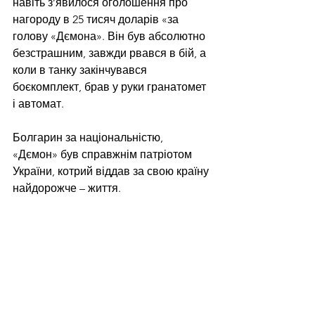
навіть з’явилося оголошення про 
нагороду в 25 тисяч доларів «за 
голову «Дємона». Він був абсолютно 
безстрашним, завжди рвався в бій, а 
коли в танку закінчувався 
боєкомплект, брав у руки гранатомет 
і автомат.
Болгарин за національністю, 
«Дємон» був справжнім патріотом 
України, котрий віддав за свою країну 
найдорожче – життя.