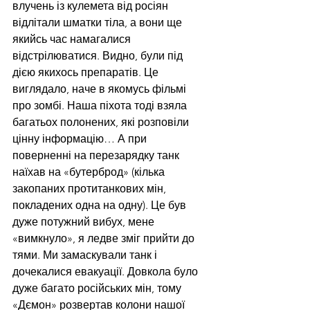
влучень із кулемета від росіян 
відлітали шматки тіла, а вони ще 
якийсь час намагалися 
відстрілюватися. Видно, були під 
дією якихось препаратів. Це 
виглядало, наче в якомусь фільмі 
про зомбі. Наша піхота тоді взяла 
багатьох полонених, які розповіли 
цінну інформацію… А при 
поверненні на перезарядку танк 
наїхав на «бутерброд» (кілька 
закопаних протитанкових мін, 
покладених одна на одну). Це був 
дуже потужний вибух, мене 
«вимкнуло», я ледве зміг прийти до 
тями. Ми замаскували танк і 
дочекалися евакуації. Довкола було 
дуже багато російських мін, тому 
«Дємон» розвертав колони нашої 