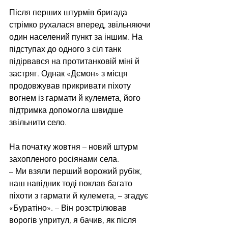
Після перших штурмів бригада 
стрімко рухалася вперед, звільняючи 
один населений пункт за іншим. На 
підступах до одного з сіл танк 
підірвався на протитанковій міні й 
застряг. Однак «Дємон» з місця 
продовжував прикривати піхоту 
вогнем із гармати й кулемета, його 
підтримка допомогла швидше 
звільнити село. 
На початку жовтня – новий штурм 
захопленого росіянами села.
– Ми взяли перший ворожий рубіж, 
наш навідник тоді поклав багато 
піхоти з гармати й кулемета, – згадує 
«Буратіно». – Він розстрілював 
ворогів упритул, я бачив, як після 