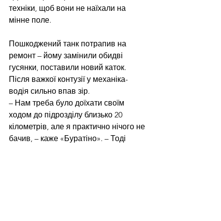
техніки, щоб вони не наїхали на 
мінне поле. 
Пошкоджений танк потрапив на 
ремонт – йому замінили обидві 
гусянки, поставили новий каток. 
Після важкої контузії у механіка-
водія сильно впав зір. 
– Нам треба було доїхати своїм 
ходом до підрозділу близько 20 
кілометрів, але я практично нічого не 
бачив, – каже «Буратіно». – Тоді 
«Дємон» сказав: «Я поведу тебе, 
буду вказувати дорогу». І так ми 
поїхали. «Дємон» теж був сильно 
контужений, уже не вперше, але 
ніколи не звертався до медиків, 
завжди рвався в бій. Його дуже 