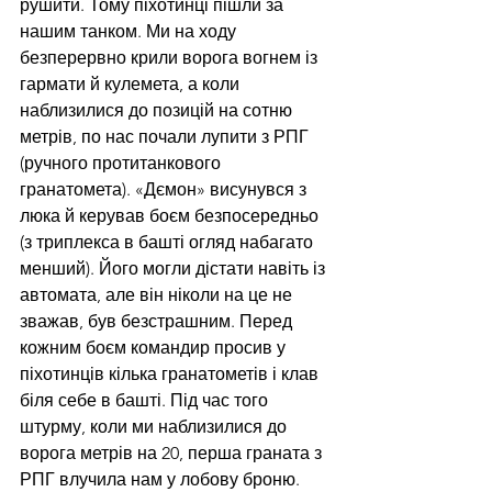
рушити. Тому піхотинці пішли за 
нашим танком. Ми на ходу 
безперервно крили ворога вогнем із 
гармати й кулемета, а коли 
наблизилися до позицій на сотню 
метрів, по нас почали лупити з РПГ 
(ручного протитанкового 
гранатомета). «Дємон» висунувся з 
люка й керував боєм безпосередньо 
(з триплекса в башті огляд набагато 
менший). Його могли дістати навіть із 
автомата, але він ніколи на це не 
зважав, був безстрашним. Перед 
кожним боєм командир просив у 
піхотинців кілька гранатометів і клав 
біля себе в башті. Під час того 
штурму, коли ми наблизилися до 
ворога метрів на 20, перша граната з 
РПГ влучила нам у лобову броню. 