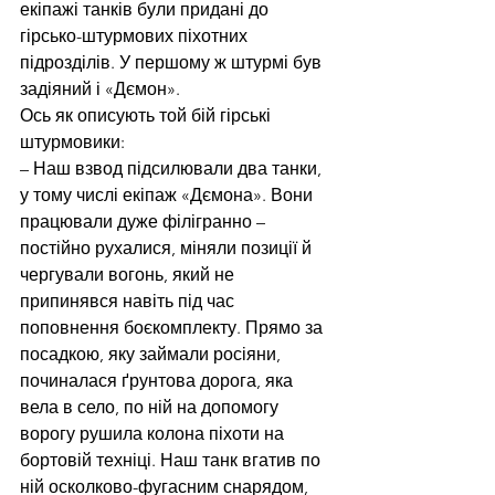
екіпажі танків були придані до 
гірсько-штурмових піхотних 
підрозділів. У першому ж штурмі був 
задіяний і «Дємон».
Ось як описують той бій гірські 
штурмовики:
– Наш взвод підсилювали два танки, 
у тому числі екіпаж «Дємона». Вони 
працювали дуже філігранно – 
постійно рухалися, міняли позиції й 
чергували вогонь, який не 
припинявся навіть під час 
поповнення боєкомплекту. Прямо за 
посадкою, яку займали росіяни, 
починалася ґрунтова дорога, яка 
вела в село, по ній на допомогу 
ворогу рушила колона піхоти на 
бортовій техніці. Наш танк вгатив по 
ній осколково-фугасним снарядом, 