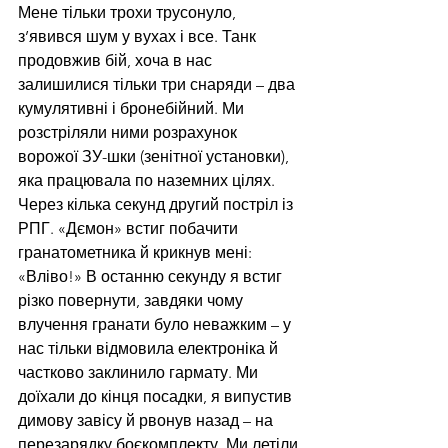
Мене тільки трохи трусонуло, 
з’явився шум у вухах і все. Танк 
продовжив бій, хоча в нас 
залишилися тільки три снаряди – два 
кумулятивні і бронебійний. Ми 
розстріляли ними розрахунок 
ворожої ЗУ-шки (зенітної установки), 
яка працювала по наземних цілях. 
Через кілька секунд другий постріл із 
РПГ. «Дємон» встиг побачити 
гранатометника й крикнув мені: 
«Вліво!» В останню секунду я встиг 
різко повернути, завдяки чому 
влучення гранати було неважким – у 
нас тільки відмовила електроніка й 
частково заклинило гармату. Ми 
доїхали до кінця посадки, я випустив 
димову завісу й рвонув назад – на 
перезарядку боєкомплекту. Ми летіли 