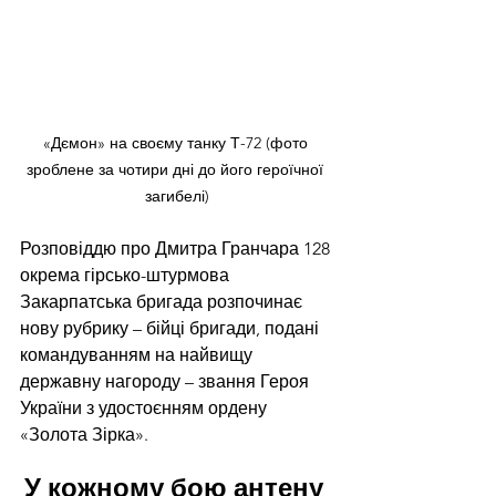
«Дємон» на своєму танку Т-72 (фото 
зроблене за чотири дні до його героїчної 
загибелі)
Розповіддю про Дмитра Гранчара 128 
окрема гірсько-штурмова 
Закарпатська бригада розпочинає 
нову рубрику – бійці бригади, подані 
командуванням на найвищу 
державну нагороду – звання Героя 
України з удостоєнням ордену 
«Золота Зірка». 
У кожному бою антену 