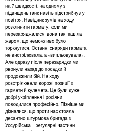
на 7 швидкості, на одному з 
підвищень танк навіть підстрибнув у 
повітря. Навідник зумів на ходу 
розклинити гармату, коли ми 
перезаряджалися, вона так пашіла 
жаром, що неможливо було 
торкнутися. Останні снаряди гармата 
не вистрілювала, а «випльовувала». 
Але одразу після перезарядки ми 
рвонули назад до посадки й 
продовжили бій. На ходу 
розстрілювали ворожі позиції з 
гармати й кулемета. Це були дуже 
добрі укріплення і росіяни 
поводилися професійно. Пізніше ми 
дізналися, що проти нас стояла 
десантно-штурмова бригада з 
Уссурійська – регулярні частини 