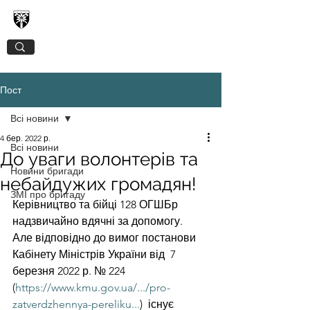
128-МА ОКРЕМА ГІРСЬКО-ШТУРМОВА
ЗАКАРПАТСЬКА БРИГАДА
Пост
Всі новини
4 бер. 2022 р.
Всі новини
До уваги волонтерів та
Новини бригади
небайдужих громадян!
ЗМІ про бригаду
Керівництво та бійці 128 ОГШБр 
надзвичайно вдячні за допомогу.
Але відповідно до вимог постанови 
Кабінету Міністрів України від  7 
березня 2022 р. № 224 
(
https://www.kmu.gov.ua/.../pro-
zatverdzhennya-pereliku...
)  існує 