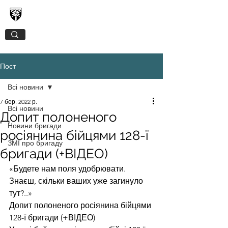
128-МА ОКРЕМА ГІРСЬКО-ШТУРМОВА
ЗАКАРПАТСЬКА БРИГАДА
Пост
Всі новини
7 бер. 2022 р.
Всі новини
Допит полоненого
Новини бригади
росіянина бійцями 128-ї
ЗМІ про бригаду
бригади (+ВІДЕО)
«Будете нам поля удобрювати. 
Знаєш, скільки ваших уже загинуло 
тут?..»
Допит полоненого росіянина бійцями 
128-ї бригади (+ВІДЕО)