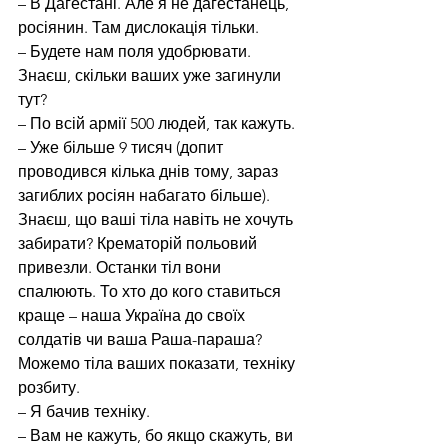
– В Дагестані. Але я не дагестанець, 
росіянин. Там дислокація тільки.
– Будете нам поля удобрювати. 
Знаєш, скільки ваших уже загинули 
тут?
– По всій армії 500 людей, так кажуть.
– Уже більше 9 тисяч (допит 
проводився кілька днів тому, зараз 
загиблих росіян набагато більше). 
Знаєш, що ваші тіла навіть не хочуть 
забирати? Крематорій польовий 
привезли. Останки тіл вони 
спалюють. То хто до кого ставиться 
краще – наша Україна до своїх 
солдатів чи ваша Раша-параша? 
Можемо тіла ваших показати, техніку 
розбиту.
– Я бачив техніку.
– Вам не кажуть, бо якщо скажуть, ви 