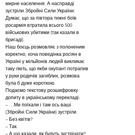
мирне населення. А насправді 
зустріли Збройні Сили України. 
Думає, що за півтора тижні боїв 
росармія втратила всього 500 
військових убитими (так казали в 
бригаді). 
Наш боєць розмовляє з полоненим 
коректно, хоча поведінка росіян в 
Україні у мільйонів людей викликає 
таку лють, що якби окупант потрапив 
у руки родичів загиблих, розмова 
була б дуже короткою.
Подаємо текстову розшифровку 
допиту в українському перекладі:
– …Ми поїхали і там ось ваші 
(Збройні Сили України) зустріли.
– Без квітів?
– Так.
– А що казали, як будуть зустрічати?