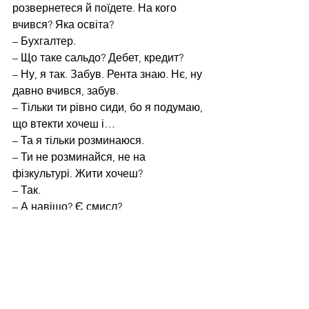
розвернетеся й поїдете. На кого 
вчився? Яка освіта?
– Бухгалтер.
– Що таке сальдо? Дебет, кредит?
– Ну, я так. Забув. Рента знаю. Нє, ну 
давно вчився, забув. 
– Тільки ти рівно сиди, бо я подумаю, 
що втекти хочеш і…
– Та я тільки розминаюся.
– Ти не розминайся, не на 
фізкультурі. Жити хочеш?
– Так.
– А навіщо? Є смисл?
– Завжди є смисл.
– Я теж хочу жити, в мене точно є 
смисл. А ви не даєте. Це ти до мене 
приїхав, а не я до тебе. У нас тут 
нікого не ображають. Я з тобою 
російською розмовляю, тут це не 