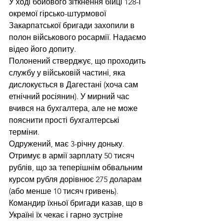
У ході бойового зіткнення бійці 128-ї 
окремої гірсько-штурмової 
Закарпатської бригади захопили в 
полон військового росармії. Надаємо 
відео його допиту. 
Полонений стверджує, що проходить 
службу у військовій частині, яка 
дислокується в Дагестані (хоча сам 
етнічний росіянин). У мирний час 
вчився на бухгалтера, але не може 
пояснити прості бухгалтерські 
терміни. 
Одружений, має 3-річну доньку. 
Отримує в армії зарплату 50 тисяч 
рублів, що за теперішнім обвальним 
курсом рубля дорівнює 275 доларам 
(або менше 10 тисяч гривень). 
Командир їхньої бригади казав, що в 
Україні їх чекає і гарно зустріне 