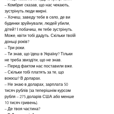
– Комбриг сказав, що нас чекають, 
зустрінуть люди мирні.
– Хочеш, заведу тебе в село, де ви 
будинки зруйнували, людей убили, 
дітей? І побачиш, як тебе зустрінуть. 
Може, квіти тобі дадуть. Скільки твоїй 
доньці років?
– Три роки.
– Ти знав, що їдеш в Україну? Тільки 
не треба звиздіти, що не знав.
– Перед фактом нас поставили вже.
– Скільки тобі платять за те, що 
воюєш? В доларах.
– Не знаю в доларах, зарплата 50 
тисяч рублів (за теперішнім курсом 
рубля – 275 доларів США або менше 
10 тисяч гривень).
– Де твоя частина?