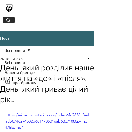
128-МА ОКРЕМА ГІРСЬКО-ШТУРМОВА
ЗАКАРПАТСЬКА БРИГАДА
Пост
Всі новини
24 лют. 2023 р.
Всі новини
День, який розділив наше
Новини бригади
життя на «до» і «після».
ЗМІ про бригаду
День, який триває цілий
рік…
https://video.wixstatic.com/video/4c2838_3e4
a3b0746274532b6814735016ab63b/1080p/mp
4/file.mp4