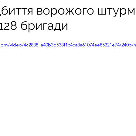
ідбиття ворожого штурм
128 бригади
ic.com/video/4c2838_a40b3b538f1c4ca8a61074ee85321e74/240p/