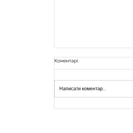
Коментарі
Написати коментар...
Стабілізаційний пункт 128
окремої гірсько-штурмової
Закарпатської бригади