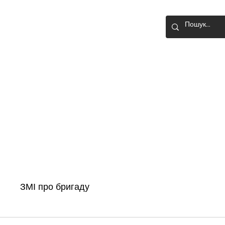
О-ШТУРМОВА
Головна
Новини
Історія бригади
ЗМІ про бригаду